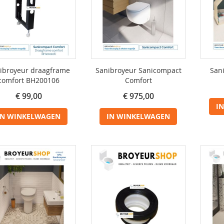
ibroyeur draagframe
Sanibroyeur Sanicompact
San
comfort BH200106
Comfort
€ 99,00
€ 975,00
I
IN WINKELWAGEN
IN WINKELWAGEN