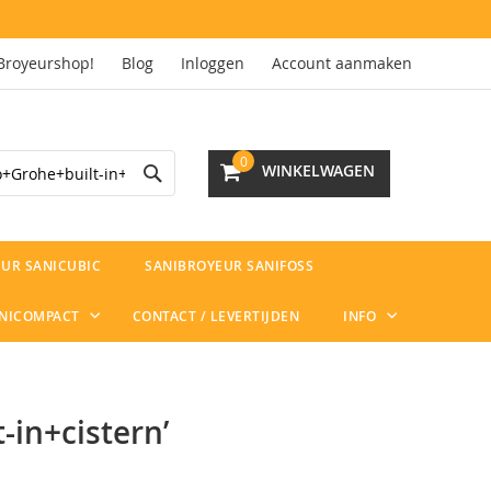
Broyeurshop!
Blog
Inloggen
Account aanmaken
Search
0
WINKELWAGEN
UR SANICUBIC
SANIBROYEUR SANIFOSS
ANICOMPACT
CONTACT / LEVERTIJDEN
INFO
-in+cistern’