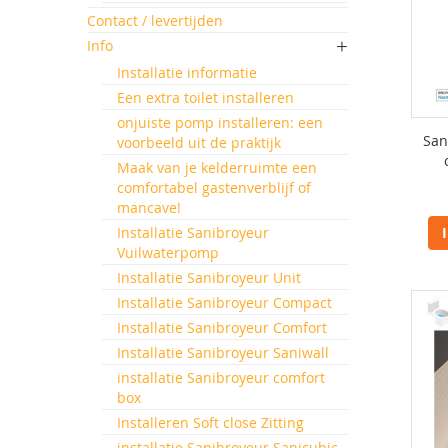
Contact / levertijden
Info
Installatie informatie
Een extra toilet installeren
onjuiste pomp installeren: een
San
voorbeeld uit de praktijk
Maak van je kelderruimte een
comfortabel gastenverblijf of
mancave!
Installatie Sanibroyeur
Vuilwaterpomp
Installatie Sanibroyeur Unit
Installatie Sanibroyeur Compact
Installatie Sanibroyeur Comfort
Installatie Sanibroyeur Saniwall
installatie Sanibroyeur comfort
box
Installeren Soft close Zitting
installatie Sanibroyeur Sanicubic