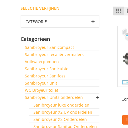
SELECTIE VERFIJNEN
T
Fot
tab
al
CATEGORIE
Categorieën
Sanibroyeur Sanicompact
Sanibroyeur fecaliënvermalers
Vuilwaterpompen
Sanibroyeur Sanicubic
Sanibroyeur Sanifoss
Sanibroyeur unit
WC Broyeur toilet
Sanibroyeur Units onderdelen
Con
Sanibroyeur luxe onderdelen
Sanibroyeur X2 UP onderdelen
Sanibroyeur X2 Onderdelen
Sanibroyeur Sanitop Onderdelen