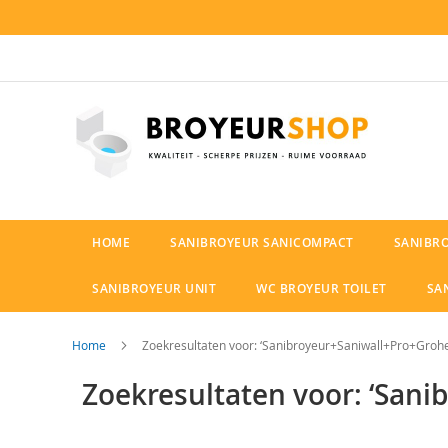
Ga
naar
de
inhoud
HOME
SANIBROYEUR SANICOMPACT
SANIBR
SANIBROYEUR UNIT
WC BROYEUR TOILET
SA
Home
Zoekresultaten voor: ‘Sanibroyeur+Saniwall+Pro+Grohe+
Zoekresultaten voor: ‘Sani