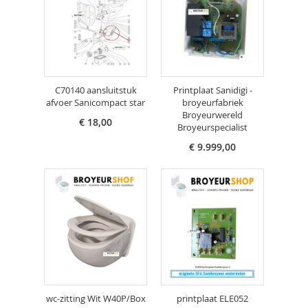
C70140 aansluitstuk
Printplaat Sanidigi -
afvoer Sanicompact star
broyeurfabriek
Broyeurwereld
€ 18,00
Broyeurspecialist
€ 9.999,00
wc-zitting Wit W40P/Box
printplaat ELE052