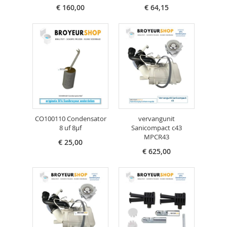
€ 160,00
€ 64,15
CO100110 Condensator
vervangunit
8 uf 8µf
Sanicompact c43
MPCR43
€ 25,00
€ 625,00