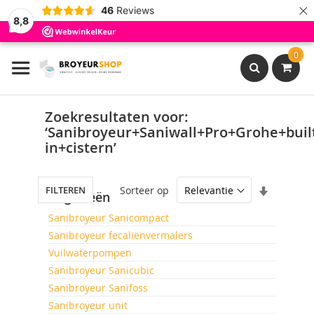
×
46
Reviews
8,8
Ga
0
naar
de
inhoud
Search
Zoekresultaten voor:
‘Sanibroyeur+Saniwall+Pro+Grohe+buil
in+cistern’
Van
Sorteer op
FILTEREN
Categorieën
laag
naar
Sanibroyeur Sanicompact
hoog
Sanibroyeur fecaliënvermalers
sorteren
Vuilwaterpompen
Sanibroyeur Sanicubic
Sanibroyeur Sanifoss
Sanibroyeur unit