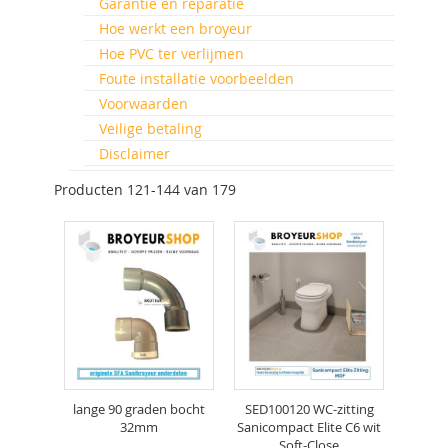
Garantie en reparatie
Hoe werkt een broyeur
Hoe PVC ter verlijmen
Foute installatie voorbeelden
Voorwaarden
Veilige betaling
Disclaimer
Producten
121
-
144
van
179
lange 90 graden bocht
SED100120 WC-zitting
32mm
Sanicompact Elite C6 wit
Soft-Close