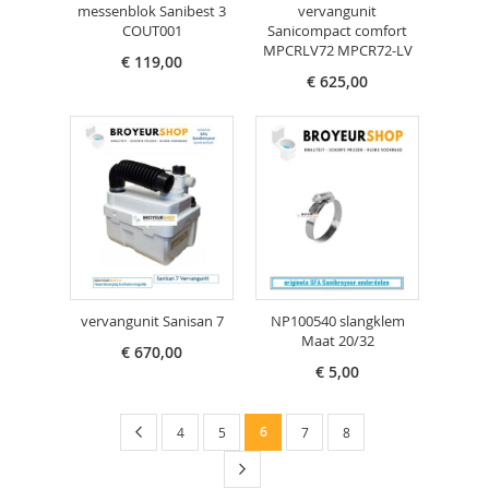
messenblok Sanibest 3
vervangunit
COUT001
Sanicompact comfort
MPCRLV72 MPCR72-LV
€ 119,00
€ 625,00
vervangunit Sanisan 7
NP100540 slangklem
Maat 20/32
€ 670,00
€ 5,00
Pagina
Pagina
Vorige
U
Pagina
Pagina
6
Pagina
Pagina
4
5
7
8
lees
Pagina
Volgende