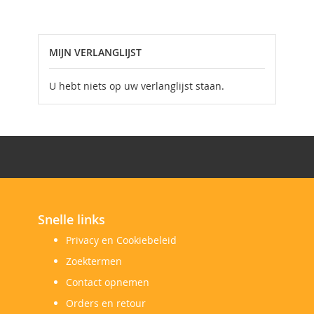
momenteel
pagina
MIJN VERLANGLIJST
U hebt niets op uw verlanglijst staan.
Snelle links
Privacy en Cookiebeleid
Zoektermen
Contact opnemen
Orders en retour