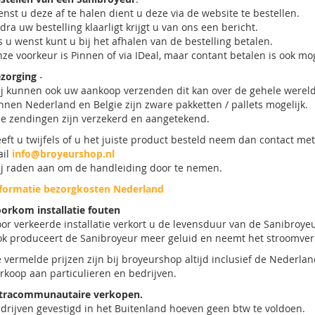
nst u deze af te halen dient u deze via de website te bestellen.
dra uw bestelling klaarligt krijgt u van ons een bericht.
s u wenst kunt u bij het afhalen van de bestelling betalen.
ze voorkeur is Pinnen of via IDeal, maar contant betalen is ook mog
zorging
-
j kunnen ook uw aankoop verzenden dit kan over de gehele wereld 
nnen Nederland en Belgie zijn zware pakketten / pallets mogelijk.
le zendingen zijn verzekerd en aangetekend.
eft u twijfels of u het juiste product besteld neem dan contact m
ail
info@broyeurshop.nl
j raden aan om de handleiding door te nemen.
formatie bezorgkosten Nederland
orkom installatie fouten
or verkeerde installatie verkort u de levensduur van de Sanibroye
k produceert de Sanibroyeur meer geluid en neemt het stroomverb
 vermelde prijzen zijn bij broyeurshop altijd inclusief de Nederla
rkoop aan particulieren en bedrijven.
tracommunautaire verkopen.
drijven gevestigd in het Buitenland hoeven geen btw te voldoen.