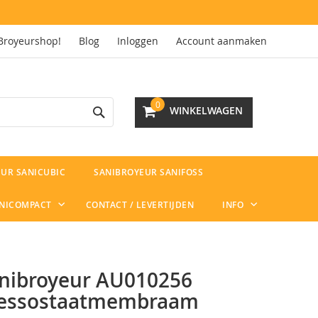
Broyeurshop!
Blog
Inloggen
Account aanmaken
Search
0
WINKELWAGEN
UR SANICUBIC
SANIBROYEUR SANIFOSS
ANICOMPACT
CONTACT / LEVERTIJDEN
INFO
nibroyeur AU010256
essostaatmembraam