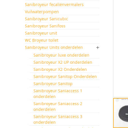
einde
Sanibroyeur fecaliënvermalers
van
Vuilwaterpompen
de
afbeeld
Sanibroyeur Sanicubic
gallerij
Sanibroyeur Sanifoss
Sanibroyeur unit
WC Broyeur toilet
Sanibroyeur Units onderdelen
Sanibroyeur luxe onderdelen
Sanibroyeur X2 UP onderdelen
Sanibroyeur X2 Onderdelen
Sanibroyeur Sanitop Onderdelen
Sanibroyeur Sanitop
Sanibroyeur Saniaccess 1
onderdelen
Sanibroyeur Saniaccess 2
onderdelen
Sanibroyeur Saniaccess 3
onderdelen