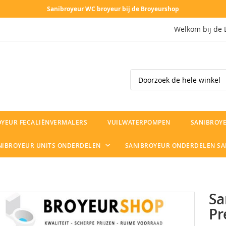
Sanibroyeur WC broyeur bij de Broyeurshop
Welkom bij de 
Search
OYEUR FECALIËNVERMALERS
VUILWATERPOMPEN
SANIBROYE
NIBROYEUR UNITS ONDERDELEN
SANIBROYEUR ONDERDELEN S
Sa
Pr