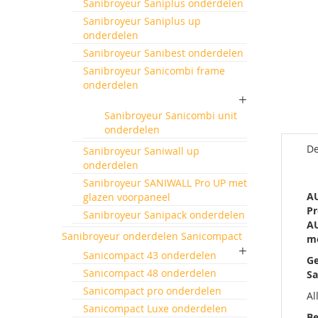
Sanibroyeur Saniplus onderdelen
Ga
Sanibroyeur Saniplus up
naar
onderdelen
het
begin
Sanibroyeur Sanibest onderdelen
van
Sanibroyeur Sanicombi frame
de
onderdelen
afbeeld
gallerij
Sanibroyeur Sanicombi unit
onderdelen
De
Sanibroyeur Saniwall up
onderdelen
Sanibroyeur SANIWALL Pro UP met
A
glazen voorpaneel
P
Sanibroyeur Sanipack onderdelen
A
Sanibroyeur onderdelen Sanicompact
m
Sanicompact 43 onderdelen
Ge
Sanicompact 48 onderdelen
Sa
Sanicompact pro onderdelen
Al
Sanicompact Luxe onderdelen
Be