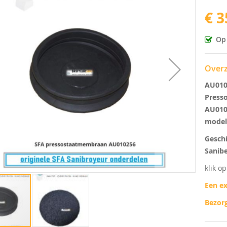
€ 3
ingen-
Op
Overz
AU010
Press
AU01
model
Geschi
Sanibe
klik o
Een ex
Bezorg