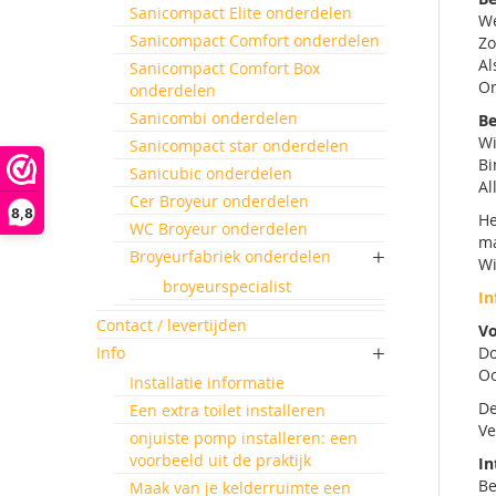
Sanicompact Elite onderdelen
We
Sanicompact Comfort onderdelen
Zo
Al
Sanicompact Comfort Box
On
onderdelen
Sanicombi onderdelen
Be
Wi
Sanicompact star onderdelen
Bi
Sanicubic onderdelen
Al
Cer Broyeur onderdelen
8,8
He
WC Broyeur onderdelen
m
Broyeurfabriek onderdelen
Wi
broyeurspecialist
In
Contact / levertijden
Vo
Info
Do
Oo
Installatie informatie
De
Een extra toilet installeren
Ve
onjuiste pomp installeren: een
voorbeeld uit de praktijk
In
Be
Maak van je kelderruimte een