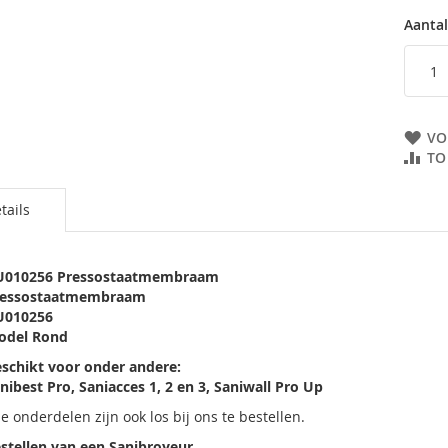
Aantal
ingen-
VO
TO
tails
U010256 Pressostaatmembraam
ressostaatmembraam
U010256
odel Rond
schikt voor onder andere:
nibest Pro, Saniacces 1, 2 en 3,
Saniwall Pro Up
le onderdelen zijn ook los bij ons te bestellen.
stellen van een Sanibroyeur
.