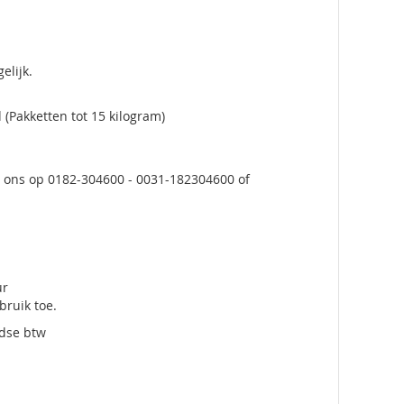
elijk.
(Pakketten tot 15 kilogram)
et ons op 0182-304600 - 0031-182304600 of
ur
ruik toe.
ndse btw