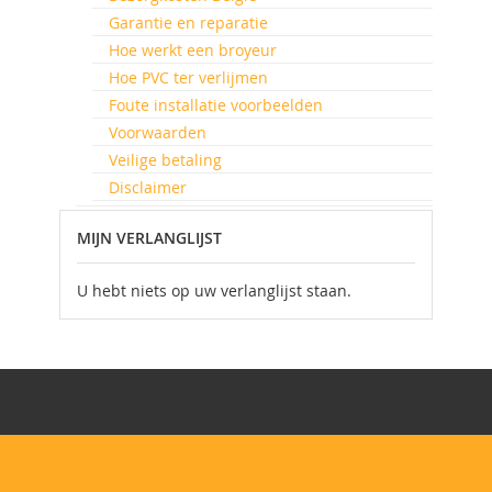
Garantie en reparatie
Hoe werkt een broyeur
Hoe PVC ter verlijmen
Foute installatie voorbeelden
Voorwaarden
Veilige betaling
Disclaimer
MIJN VERLANGLIJST
U hebt niets op uw verlanglijst staan.