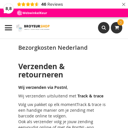
×
46
Reviews
8,8
Ga
0
naar
de
inhoud
Search
Bezorgkosten Nederland
Verzenden &
retourneren
Wij verzenden via Postnl
,
Wij verzenden uitsluitend met
Track & trace
Volg uw pakket op elk momentTrack & trace is
een handige manier om je zending met
barcode online te volgen.
Ook als verzender volg je jouw zending
eenvoudig online of met de PostNL-app