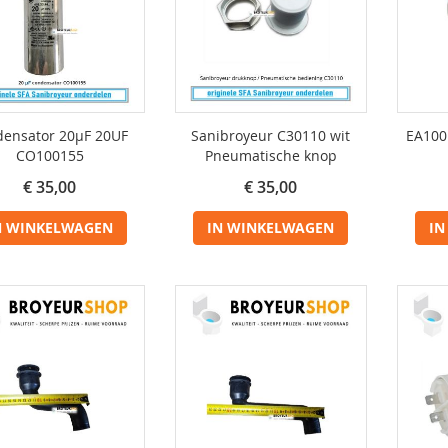
densator 20µF 20UF
Sanibroyeur C30110 wit
EA100
CO100155
Pneumatische knop
€ 35,00
€ 35,00
N WINKELWAGEN
IN WINKELWAGEN
IN