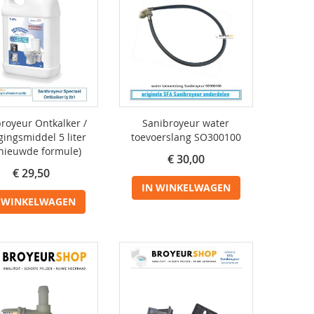
royeur Ontkalker /
Sanibroyeur water
gingsmiddel 5 liter
toevoerslang SO300100
rnieuwde formule)
€ 30,00
€ 29,50
IN WINKELWAGEN
 WINKELWAGEN