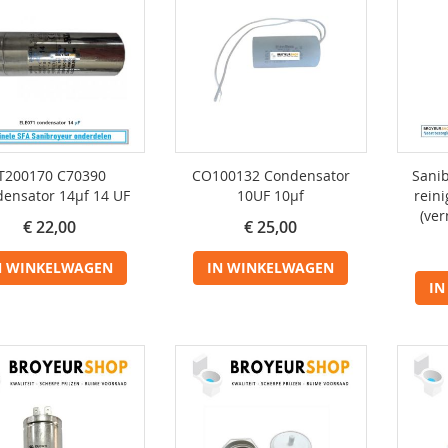
IT200170 C70390
CO100132 Condensator
Sanib
ensator 14µf 14 UF
10UF 10µf
reini
(ve
€ 22,00
€ 25,00
N WINKELWAGEN
IN WINKELWAGEN
IN