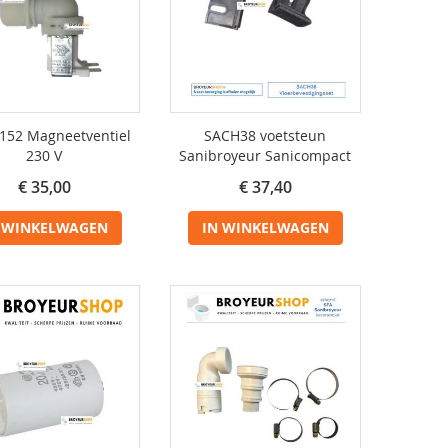
152 Magneetventiel
SACH38 voetsteun
230 V
Sanibroyeur Sanicompact
€ 35,00
€ 37,40
 WINKELWAGEN
IN WINKELWAGEN