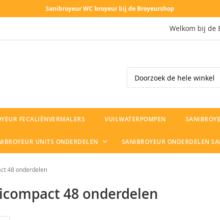
Sanibroyeur WC broyeur bij de Broyeurshop
Welkom bij de 
Search
OYEUR FECALIËNVERMALERS
VUILWATERPOMPEN
SANIBROYE
NIBROYEUR UNITS ONDERDELEN
SANIBROYEUR ONDERDELEN S
ct 48 onderdelen
icompact 48 onderdelen