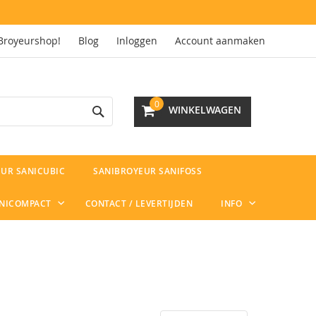
Broyeurshop!
Blog
Inloggen
Account aanmaken
Search
0
WINKELWAGEN
UR SANICUBIC
SANIBROYEUR SANIFOSS
ANICOMPACT
CONTACT / LEVERTIJDEN
INFO