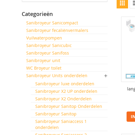
To
Foto-
als
tabel
Categorieën
Sanibroyeur Sanicompact
Sanibroyeur fecaliënvermalers
Vuilwaterpompen
Sanibroyeur Sanicubic
Sanibroyeur Sanifoss
Sanibroyeur unit
WC Broyeur toilet
Sanibroyeur Units onderdelen
Sanibroyeur luxe onderdelen
lan
Sanibroyeur X2 UP onderdelen
Sanibroyeur X2 Onderdelen
Sanibroyeur Sanitop Onderdelen
Sanibroyeur Sanitop
I
Sanibroyeur Saniaccess 1
onderdelen
Sanibroyeur Saniaccess 2