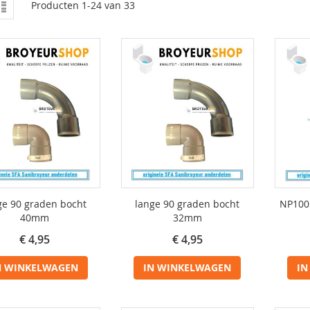
nen
Lijst
Producten
1
-
24
van
33
ge 90 graden bocht
lange 90 graden bocht
NP100
40mm
32mm
€ 4,95
€ 4,95
N WINKELWAGEN
IN WINKELWAGEN
IN