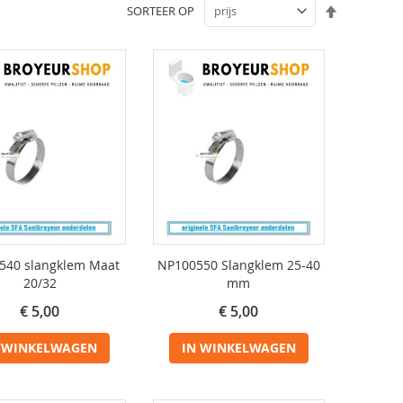
Van
SORTEER OP
hoog
naar
laag
sorteren
540 slangklem Maat
NP100550 Slangklem 25-40
20/32
mm
€ 5,00
€ 5,00
 WINKELWAGEN
IN WINKELWAGEN