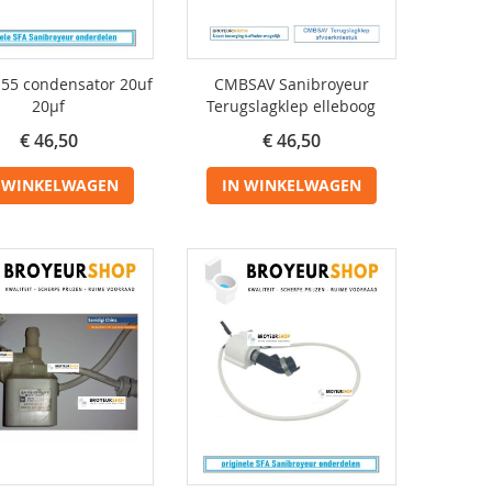
55 condensator 20uf
CMBSAV Sanibroyeur
20µf
Terugslagklep elleboog
€ 46,50
€ 46,50
 WINKELWAGEN
IN WINKELWAGEN