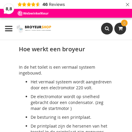
×
46
Reviews
8,8
Ga
0
naar
de
inhoud
Search
Hoe werkt een broyeur
In de het toilet is een vermaal systeem
ingebouwd.
Het vermaal systeem wordt aangedreven
door een electromotor 220 volt.
De electromotor wordt op snelheid
gebracht door een condensator. (zeg
maar de startmotor )
De besturing is een printplaat.
De printplaat zijn de hersenen van het
toestel In de printplaat zijn gegevens