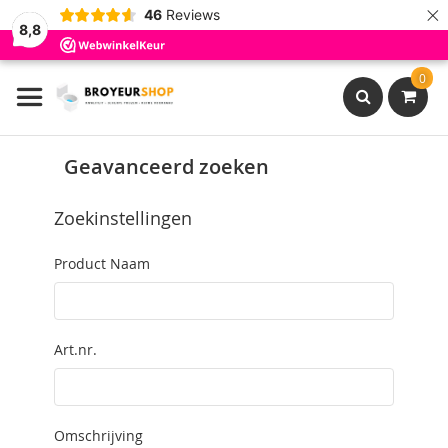
×
46
Reviews
8,8
Ga
0
naar
de
inhoud
Search
Geavanceerd zoeken
Zoekinstellingen
Product Naam
Art.nr.
Omschrijving