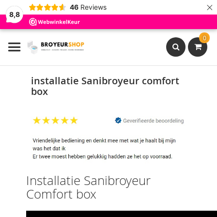
×
46
Reviews
8,8
Ga
0
naar
de
inhoud
Search
installatie Sanibroyeur comfort
box
Installatie Sanibroyeur
Comfort box