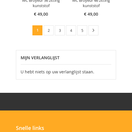
WC Broyeur 56 zitting
WC Broyeur 46 zitting
kunststof
kunststof
€ 49,00
€ 49,00
Pagina
U
Pagina
Volgende
1
Pagina
Pagina
Pagina
Pagina
2
3
4
5
lees
momenteel
MIJN VERLANGLIJST
pagina
U hebt niets op uw verlanglijst staan.
Snelle links