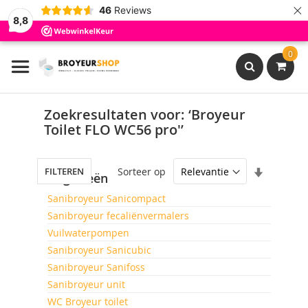
×
46
Reviews
8,8
Ga
0
naar
de
inhoud
Search
Zoekresultaten voor: ‘Broyeur
Toilet FLO WC56 pro'’
Van
Sorteer op
FILTEREN
Categorieën
laag
naar
Sanibroyeur Sanicompact
hoog
Sanibroyeur fecaliënvermalers
sorteren
Vuilwaterpompen
Sanibroyeur Sanicubic
Sanibroyeur Sanifoss
Sanibroyeur unit
WC Broyeur toilet