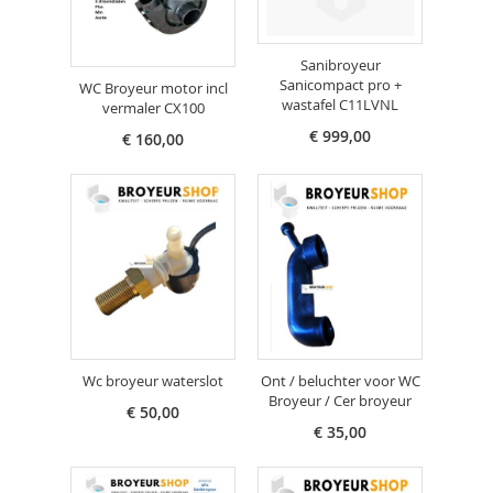
Sanibroyeur
Sanicompact pro +
WC Broyeur motor incl
wastafel C11LVNL
vermaler CX100
€ 999,00
€ 160,00
Wc broyeur waterslot
Ont / beluchter voor WC
Broyeur / Cer broyeur
€ 50,00
€ 35,00