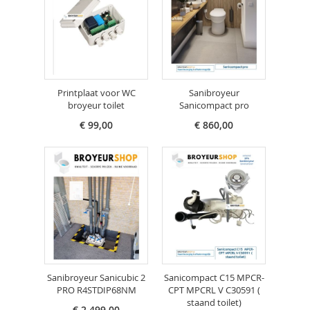
Printplaat voor WC
Sanibroyeur
broyeur toilet
Sanicompact pro
€ 99,00
€ 860,00
Sanibroyeur Sanicubic 2
Sanicompact C15 MPCR-
PRO R4STDIP68NM
CPT MPCRL V C30591 (
staand toilet)
€ 2.499,00