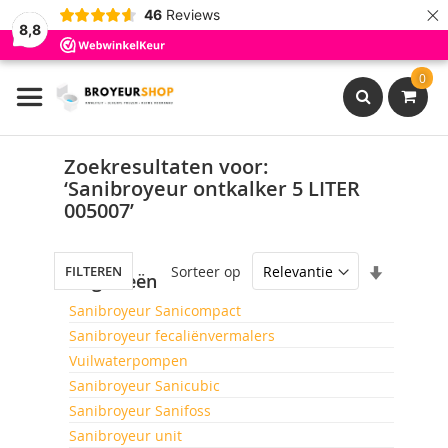
×
46
Reviews
8,8
Ga
0
naar
de
inhoud
Search
Zoekresultaten voor:
‘Sanibroyeur ontkalker 5 LITER
005007’
Van
Sorteer op
FILTEREN
Categorieën
laag
naar
Sanibroyeur Sanicompact
hoog
Sanibroyeur fecaliënvermalers
sorteren
Vuilwaterpompen
Sanibroyeur Sanicubic
Sanibroyeur Sanifoss
Sanibroyeur unit