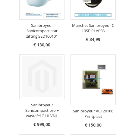
Sanibroyeur
Manchet Sanibroyeur C
Sanicompact star
10SE-PLA098
zitting SED100101
€ 34,99
€ 130,00
Sanibroyeur
Sanicompact pro +
Sanibroyeur AC120166
wastafel C11LVNL
Printplaat
€ 999,00
€ 150,00