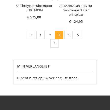
Sanibroyeur cubic motor
AC120162 Sanibroyeur
R 300 MPR4
Sanicompact star
printplaat
€ 575,00
€ 124,95
Pagina
Pagina
Vorige
U
Pagina
Pagina
3
Pagina
Pagina
1
2
4
5
lees
Pagina
Volgende
momenteel
pagina
MIJN VERLANGLIJST
U hebt niets op uw verlanglijst staan.