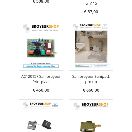
€ 508,00
cm115
€ 57,00
AC120157 Sanibroyeur
Sanibroyeur Sanipack
Printplaat
pro up
€ 450,00
€ 660,00