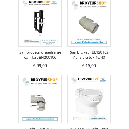
Sanibroyeur draagframe
Sanibroyeur BL120162
comfort BH200106
Aansluitstuk 46/40
€ 99,00
€ 15,00
Sanibroyeur 10SE-
NP100061 Sanibroyeur