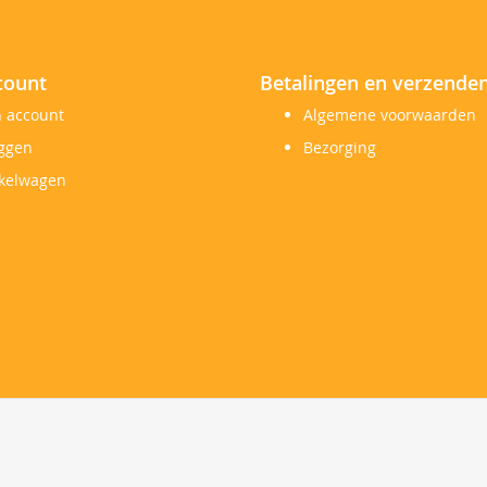
count
Betalingen en verzende
n account
Algemene voorwaarden
oggen
Bezorging
kelwagen