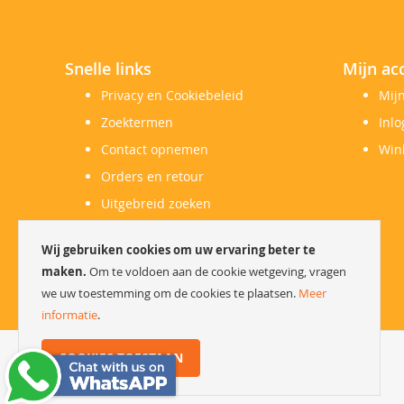
Snelle links
Mijn ac
Privacy en Cookiebeleid
Mij
Zoektermen
Inl
Contact opnemen
Win
Orders en retour
Uitgebreid zoeken
Herroepingsrecht
Wij gebruiken cookies om uw ervaring beter te
Klachtenregeling
maken.
Om te voldoen aan de cookie wetgeving, vragen
we uw toestemming om de cookies te plaatsen.
Meer
informatie
.
COOKIES TOESTAAN
Copyright © 2023