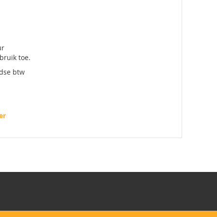
ur
ruik toe.
ndse btw
er