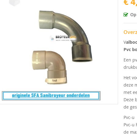
€ 4
Op
ingen-
Overz
V
albo
Pvc bo
Een pv
drukbu
Het vo
deze m
met ee
Deze b
de ges
Pvc-u
Pvc-u 
de max