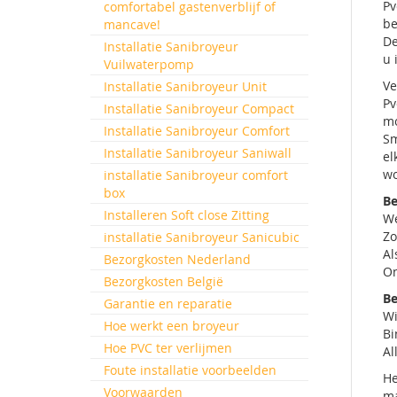
Pv
comfortabel gastenverblijf of
be
mancave!
De
Installatie Sanibroyeur
u 
Vuilwaterpomp
Ve
Installatie Sanibroyeur Unit
Pv
Installatie Sanibroyeur Compact
mo
Installatie Sanibroyeur Comfort
Sm
Installatie Sanibroyeur Saniwall
el
wo
installatie Sanibroyeur comfort
box
Be
Installeren Soft close Zitting
We
Zo
installatie Sanibroyeur Sanicubic
Al
Bezorgkosten Nederland
On
Bezorgkosten België
Be
Garantie en reparatie
Wi
Hoe werkt een broyeur
Bi
Hoe PVC ter verlijmen
Al
Foute installatie voorbeelden
He
Voorwaarden
m