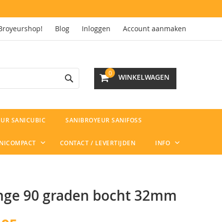
Broyeurshop!
Blog
Inloggen
Account aanmaken
Search
0
WINKELWAGEN
UR SANICUBIC
SANIBROYEUR SANIFOSS
ANICOMPACT
CONTACT / LEVERTIJDEN
INFO
nge 90 graden bocht 32mm