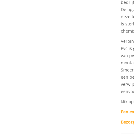
bedrij
ingen-
De opg
deze t
is ste
chemis
Verbi
Pvc is
van pv
montag
Smeer 
een be
verwij
eenvou
klik o
Een ex
Bezorg