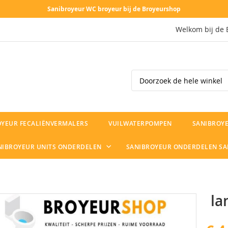
Sanibroyeur WC broyeur bij de Broyeurshop
Welkom bij de 
Search
OYEUR FECALIËNVERMALERS
VUILWATERPOMPEN
SANIBROYE
NIBROYEUR UNITS ONDERDELEN
SANIBROYEUR ONDERDELEN S
la