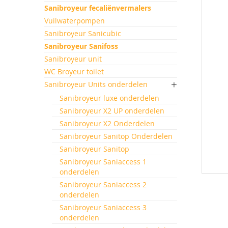
einde
Sanibroyeur fecaliënvermalers
van
Vuilwaterpompen
de
afbeeld
Sanibroyeur Sanicubic
gallerij
Sanibroyeur Sanifoss
Sanibroyeur unit
WC Broyeur toilet
Sanibroyeur Units onderdelen
Sanibroyeur luxe onderdelen
Sanibroyeur X2 UP onderdelen
Sanibroyeur X2 Onderdelen
Sanibroyeur Sanitop Onderdelen
Sanibroyeur Sanitop
Sanibroyeur Saniaccess 1
onderdelen
Ga
Sanibroyeur Saniaccess 2
naar
onderdelen
het
Sanibroyeur Saniaccess 3
begin
onderdelen
van