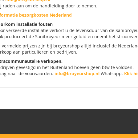
j raden aan om de handleiding door te nemen.
formatie bezorgkosten Nederland
orkom installatie fouten
or verkeerde installatie verkort u de levensduur van de Sanibroye
k produceert de Sanibroyeur meer geluid en neemt het stroomverb
 vermelde prijzen zijn bij broyeurshop altijd inclusief de Nederla
rkoop aan particulieren en bedrijven.
tracommunautaire verkopen.
drijven gevestigd in het Buitenland hoeven geen btw te voldoen.
aag naar de voorwaarden.
info@broyeurshop.nl
Whatsapp:
Klik hi