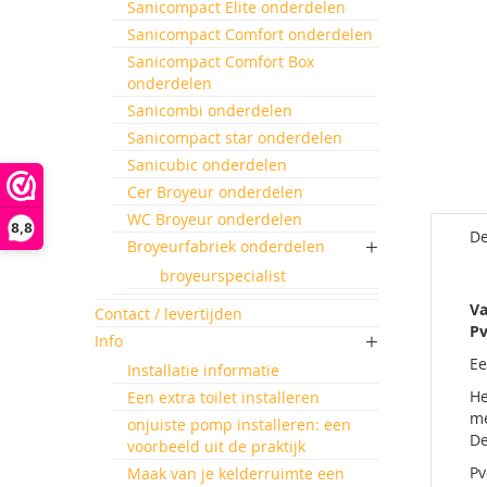
Sanicompact Elite onderdelen
Sanicompact Comfort onderdelen
Sanicompact Comfort Box
onderdelen
Sanicombi onderdelen
Sanicompact star onderdelen
Sanicubic onderdelen
Cer Broyeur onderdelen
WC Broyeur onderdelen
8,8
De
Broyeurfabriek onderdelen
broyeurspecialist
Va
Contact / levertijden
Pv
Info
Ee
Installatie informatie
He
Een extra toilet installeren
me
onjuiste pomp installeren: een
De
voorbeeld uit de praktijk
Pv
Maak van je kelderruimte een