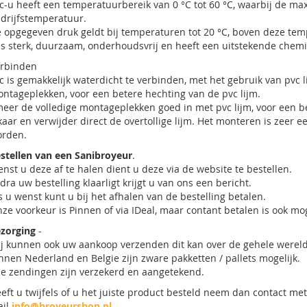
c-u heeft een temperatuurbereik van 0 °C tot 60 °C, waarbij de ma
drijfstemperatuur.
 opgegeven druk geldt bij temperaturen tot 20 °C, boven deze te
is sterk, duurzaam, onderhoudsvrij en heeft een uitstekende chem
rbinden
c is gemakkelijk waterdicht te verbinden, met het gebruik van pvc l
ntageplekken, voor een betere hechting van de pvc lijm.
eer de volledige montageplekken goed in met pvc lijm, voor een b
kaar en verwijder direct de overtollige lijm. Het monteren is zeer 
rden.
stellen van een Sanibroyeur
.
nst u deze af te halen dient u deze via de website te bestellen.
dra uw bestelling klaarligt krijgt u van ons een bericht.
s u wenst kunt u bij het afhalen van de bestelling betalen.
ze voorkeur is Pinnen of via IDeal, maar contant betalen is ook mog
zorging
-
j kunnen ook uw aankoop verzenden dit kan over de gehele wereld 
nnen Nederland en Belgie zijn zware pakketten / pallets mogelijk.
le zendingen zijn verzekerd en aangetekend.
eft u twijfels of u het juiste product besteld neem dan contact m
ail
info@broyeurshop.nl