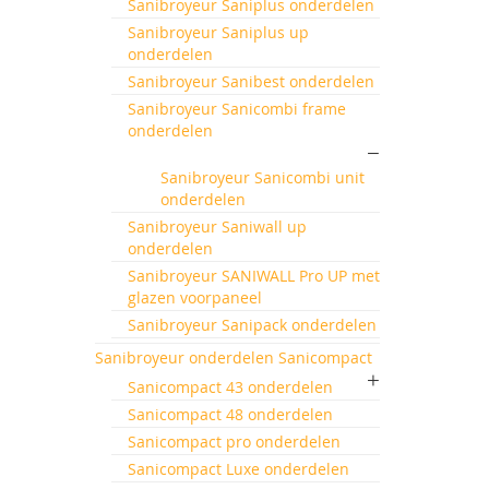
de
Sanibroyeur Saniplus onderdelen
afbeeld
Sanibroyeur Saniplus up
gallerij
onderdelen
Sanibroyeur Sanibest onderdelen
Sanibroyeur Sanicombi frame
onderdelen
Sanibroyeur Sanicombi unit
onderdelen
Sanibroyeur Saniwall up
onderdelen
Sanibroyeur SANIWALL Pro UP met
glazen voorpaneel
Sanibroyeur Sanipack onderdelen
Sanibroyeur onderdelen Sanicompact
Sanicompact 43 onderdelen
Sanicompact 48 onderdelen
Sanicompact pro onderdelen
Sanicompact Luxe onderdelen