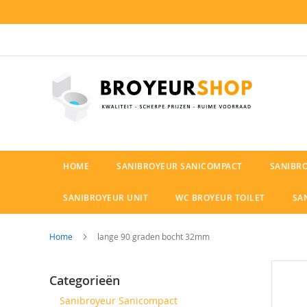
Ga
naar
de
inhoud
HOME
SANIBROYEUR SANICOMPACT
SANIBR
SANIBROYEUR UNIT
WC BROYEUR TOILET
SA
Home
lange 90 graden bocht 32mm
Ga
Categorieën
naar
het
Sanibroyeur Sanicompact