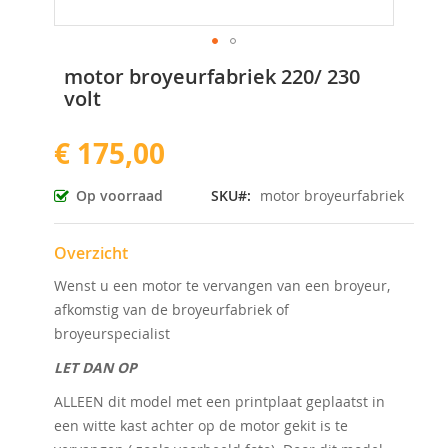
Ga
motor broyeurfabriek 220/ 230
naar
volt
het
begin
€ 175,00
van
de
afbeeldingen-
Op voorraad
SKU
motor broyeurfabriek
gallerij
Overzicht
Wenst u een motor te vervangen van een broyeur,
afkomstig van de broyeurfabriek of
broyeurspecialist
LET DAN OP
ALLEEN dit model met een printplaat geplaatst in
een witte kast achter op de motor gekit is te