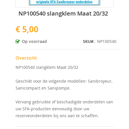
Ga
NP100540 slangklem Maat 20/32
naar
het
€ 5,00
begin
van
de
Op voorraad
SKU
NP100540
afbeeldingen-
gallerij
Overzicht
NP100540 slangklem Maat 20/32
Geschikt voor de volgende modellen: Sanibroyeur,
Sanicompact en Sanipompe.
Vervang gebruikte of beschadigde onderdelen van
uw SFA-producten eenvoudig door uw
reserveonderdelen bij ons aan te schaffen.