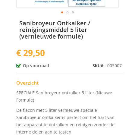
Ga
Sanibroyeur Ontkalker /
naar
reinigingsmiddel 5 liter
het
(vernieuwde formule)
begin
van
de
€ 29,50
afbeeldingen-
gallerij
Op voorraad
SKU
005007
Overzicht
SPECIALE Sanibroyeur ontkalker 5 Liter (Nieuwe
Formule)
De flacon met 5 liter vernieuwe speciale
Sanibroyeur ontkalker is perfect om het hart van
het apparaat te ontkalken en reinigen zonder de
interne delen aan te tasten.