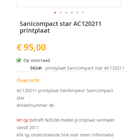
Ga
Sanicompact star AC120211
naar
printplaat
het
begin
€ 95,00
van
de
afbeeldingen-
Op voorraad
gallerij
SKU
printplaat Sanicompact star AC120211
Overzicht
AC120211 printplaat Sanibroyeur Sanicompact
star
Artikelnummer 46
let op
betreft NIEUW model printplaat vermaler
vanaf 2011
klik op onderstaande link voor meer informatie