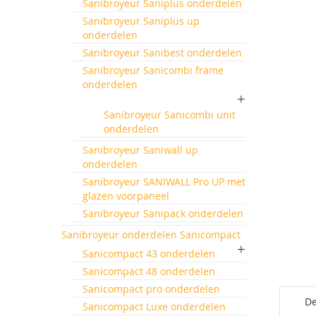
de
Sanibroyeur Saniplus onderdelen
afbeeld
Sanibroyeur Saniplus up
gallerij
onderdelen
Sanibroyeur Sanibest onderdelen
Sanibroyeur Sanicombi frame
onderdelen
Sanibroyeur Sanicombi unit
onderdelen
Sanibroyeur Saniwall up
onderdelen
Sanibroyeur SANIWALL Pro UP met
glazen voorpaneel
Sanibroyeur Sanipack onderdelen
Sanibroyeur onderdelen Sanicompact
Sanicompact 43 onderdelen
Sanicompact 48 onderdelen
Sanicompact pro onderdelen
De
Sanicompact Luxe onderdelen