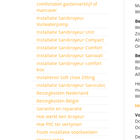
comfortabel gastenverblijf of
Ma
mancave!
Wi
Installatie Sanibroyeur
Be
Vuilwaterpomp
We
Installatie Sanibroyeur Unit
Zo
Installatie Sanibroyeur Compact
Al
On
Installatie Sanibroyeur Comfort
Installatie Sanibroyeur Saniwall
Be
Wi
installatie Sanibroyeur comfort
Bi
box
Al
Installeren Soft close Zitting
He
installatie Sanibroyeur Sanicubic
m
Bezorgkosten Nederland
Wi
Bezorgkosten België
In
Garantie en reparatie
Vo
Hoe werkt een broyeur
Do
Hoe PVC ter verlijmen
Oo
Foute installatie voorbeelden
De
Voorwaarden