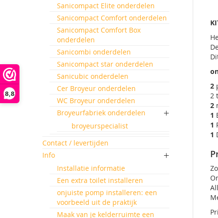
Sanicompact Elite onderdelen
Sanicompact Comfort onderdelen
KI
Sanicompact Comfort Box
He
onderdelen
De
Sanicombi onderdelen
Di
Sanicompact star onderdelen
on
Sanicubic onderdelen
2
p
Cer Broyeur onderdelen
8,8
2 
WC Broyeur onderdelen
2
m
Broyeurfabriek onderdelen
1
B
1
P
broyeurspecialist
1
D
Contact / levertijden
P
Info
Installatie informatie
Zo
Om
Een extra toilet installeren
Al
onjuiste pomp installeren: een
Me
voorbeeld uit de praktijk
Pr
Maak van je kelderruimte een