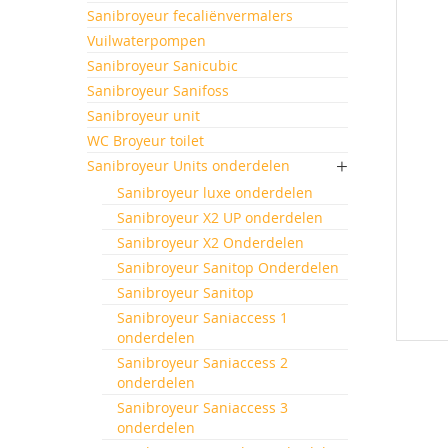
einde
Sanibroyeur fecaliënvermalers
van
Vuilwaterpompen
de
afbeeld
Sanibroyeur Sanicubic
gallerij
Sanibroyeur Sanifoss
Sanibroyeur unit
WC Broyeur toilet
Sanibroyeur Units onderdelen
Sanibroyeur luxe onderdelen
Sanibroyeur X2 UP onderdelen
Sanibroyeur X2 Onderdelen
Sanibroyeur Sanitop Onderdelen
Sanibroyeur Sanitop
Sanibroyeur Saniaccess 1
onderdelen
Ga
Sanibroyeur Saniaccess 2
naar
onderdelen
het
Sanibroyeur Saniaccess 3
begin
onderdelen
van