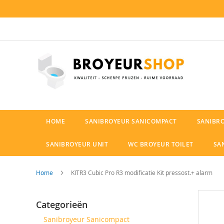
Ga
naar
de
inhoud
HOME
SANIBROYEUR SANICOMPACT
SANIBR
SANIBROYEUR UNIT
WC BROYEUR TOILET
SA
Home
KITR3 Cubic Pro R3 modificatie Kit pressost.+ alarm
Ga
Categorieën
naar
het
Sanibroyeur Sanicompact