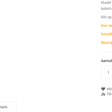
Maakt 
ingen-
kabels
klik o
Een ex
Instal
Bezorg
Aantal
VO
TO
tails