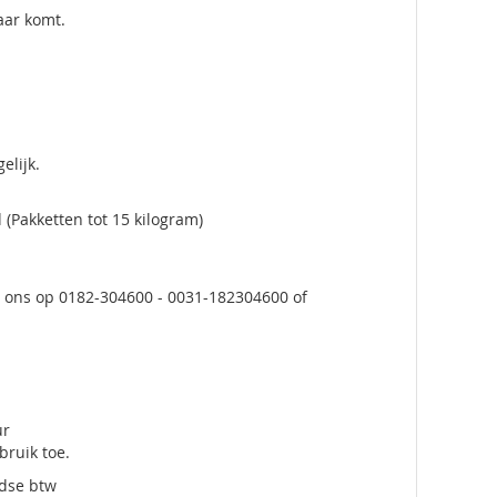
aar komt.
elijk.
(Pakketten tot 15 kilogram)
et ons op 0182-304600 - 0031-182304600 of
ur
ruik toe.
ndse btw