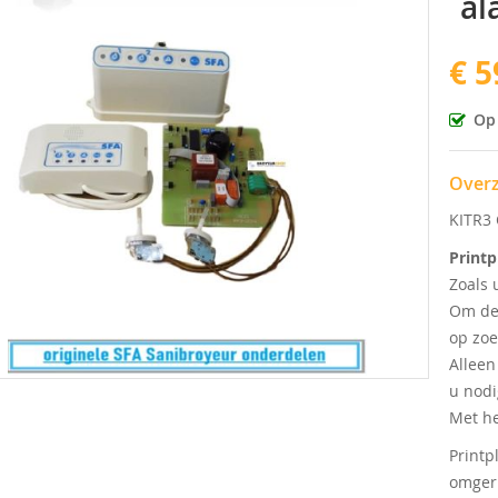
al
€ 5
ingen-
Op
Overz
KITR3 
Printp
Zoals 
Om de 
op zoe
Alleen
u nodi
Met he
Printp
omgeru