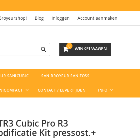
Broyeurshop!
Blog
Inloggen
Account aanmaken
Search
0
WINKELWAGEN
UR SANICUBIC
SANIBROYEUR SANIFOSS
ANICOMPACT
CONTACT / LEVERTIJDEN
INFO
TR3 Cubic Pro R3
dificatie Kit pressost.+