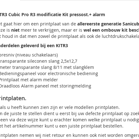
TR3 Cubic Pro R3 modificatie Kit pressost.+ alarm
t gaat hier om een printplaat van de
allereerste generatie Sanicub
ze is
niet
meer te verkrijgen, maar er is
wel een ombouw kit besc
t houd in dat men zowel de printplaat als ook de luchtdrukschakel
derdelen geleverd bij een KITR3
resniv (niveau schakelaars)
transparante sileconen slang 2,5x12,7
eter transparante slang 8/11 met slangklem
edieningspaneel voor electronische bediening
rintplaat met alarm melder
raadloos Alarm paneel met storingmelding
rintplaten.
als u heeft kunnen zien zijn er vele modellen printplaten.
 de juiste te stellen dient u eerst bij uw defecte printplaat op zo
leen via deze wijze kunt u erachter komen welke printplaat u nodig
t het artikelnummer kunt u een juiste printplaat bestellen.
intplaten nemen wij niet retour en kunnen ook niet worden omgeru