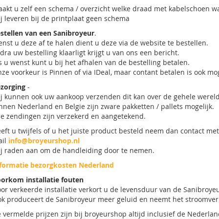
akt u zelf een schema / overzicht welke draad met kabelschoen w
j leveren bij de printplaat geen schema
stellen van een Sanibroyeur
.
nst u deze af te halen dient u deze via de website te bestellen.
dra uw bestelling klaarligt krijgt u van ons een bericht.
s u wenst kunt u bij het afhalen van de bestelling betalen.
ze voorkeur is Pinnen of via IDeal, maar contant betalen is ook mog
zorging
-
j kunnen ook uw aankoop verzenden dit kan over de gehele wereld 
nnen Nederland en Belgie zijn zware pakketten / pallets mogelijk.
le zendingen zijn verzekerd en aangetekend.
eft u twijfels of u het juiste product besteld neem dan contact m
ail
info@broyeurshop.nl
j raden aan om de handleiding door te nemen.
formatie bezorgkosten Nederland
orkom installatie fouten
or verkeerde installatie verkort u de levensduur van de Sanibroye
k produceert de Sanibroyeur meer geluid en neemt het stroomverb
 vermelde prijzen zijn bij broyeurshop altijd inclusief de Nederla