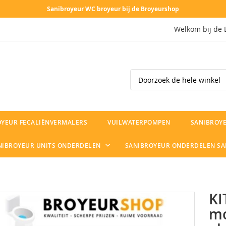
Sanibroyeur WC broyeur bij de Broyeurshop
Welkom bij de 
Search
OYEUR FECALIËNVERMALERS
VUILWATERPOMPEN
SANIBROYE
NIBROYEUR UNITS ONDERDELEN
SANIBROYEUR ONDERDELEN S
KI
mo