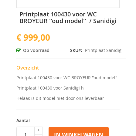
Ga
Printplaat 100430 voor WC
naar
BROYEUR ''oud model'' / Sanidigi
het
begin
€ 999,00
van
de
afbeeldingen-
Op voorraad
SKU
Printplaat Sanidigi
gallerij
Overzicht
Printplaat 100430 voor WC BROYEUR ''oud model''
Printplaat 100430 voor Sanidigi h
Helaas is dit model niet door ons leverbaar
Aantal
IN WINKELWAGEN