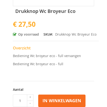
Ga
Drukknop Wc Broyeur Eco
naar
het
€ 27,50
begin
van
de
Op voorraad
SKU
Drukknop Wc Broyeur Eco
afbeeldingen-
gallerij
Overzicht
Bediening Wc broyeur eco - full vervangen
Bediening Wc broyeur eco - full
Aantal
IN WINKELWAGEN