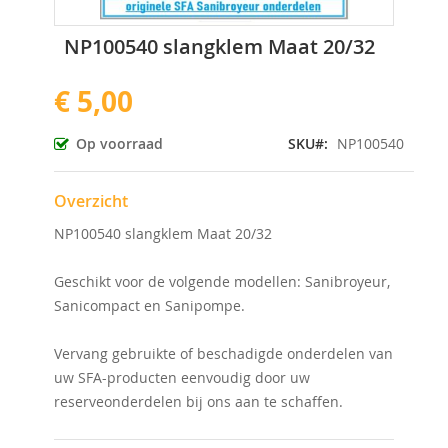
Ga
NP100540 slangklem Maat 20/32
naar
het
€ 5,00
begin
van
de
Op voorraad
SKU
NP100540
afbeeldingen-
gallerij
Overzicht
NP100540 slangklem Maat 20/32
Geschikt voor de volgende modellen: Sanibroyeur,
Sanicompact en Sanipompe.
Vervang gebruikte of beschadigde onderdelen van
uw SFA-producten eenvoudig door uw
reserveonderdelen bij ons aan te schaffen.