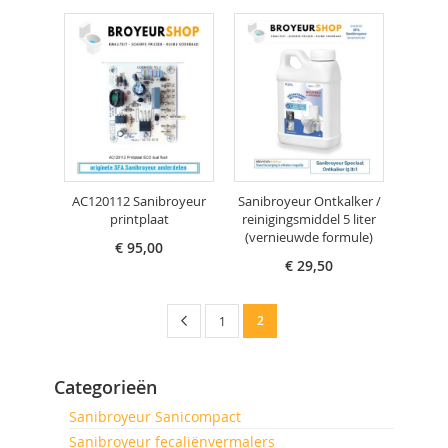
AC120112 Sanibroyeur
Sanibroyeur Ontkalker /
printplaat
reinigingsmiddel 5 liter
(vernieuwde formule)
€ 95,00
€ 29,50
Pagina
Pagina
Vorige
U
Pagina
2
1
lees
Categorieën
momenteel
Sanibroyeur Sanicompact
pagina
Sanibroyeur fecaliënvermalers