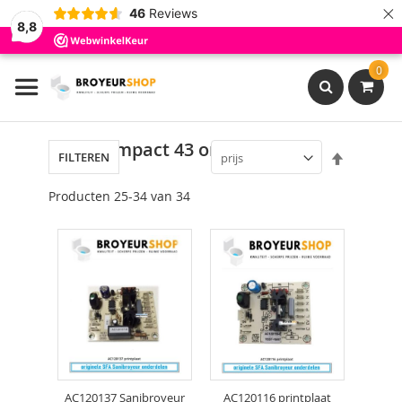
×
46
Reviews
8,8
Ga
0
naar
de
inhoud
Search
Sanicompact 43 onderdelen
Van
FILTEREN
hoog
naar
Producten
25
-
34
van
34
laag
sorteren
AC120137 Sanibroyeur
AC120116 printplaat