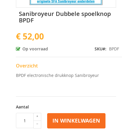
Ga
Sanibroyeur Dubbele spoelknop
naar
BPDF
het
begin
€ 52,00
van
de
afbeeldingen-
Op voorraad
SKU
BPDF
gallerij
Overzicht
BPDF electronische drukknop Sanibroyeur
Aantal
IN WINKELWAGEN