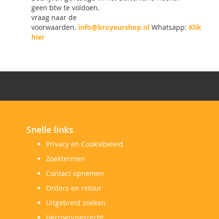
geen btw te voldoen.
vraag naar de
voorwaarden.
info@broyeurshop.nl
Whatsapp:
Klik
hier
Snelle links
Privacy en Cookiebeleid
Zoektermen
Contact opnemen
Orders en retour
Uitgebreid zoeken
Herroepingsrecht