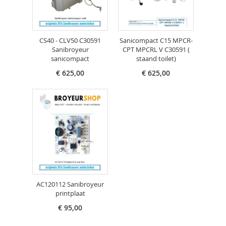
CS40 - CLV50 C30591
Sanicompact C15 MPCR-
Sanibroyeur
CPT MPCRL V C30591 (
sanicompact
staand toilet)
€ 625,00
€ 625,00
AC120112 Sanibroyeur
printplaat
€ 95,00