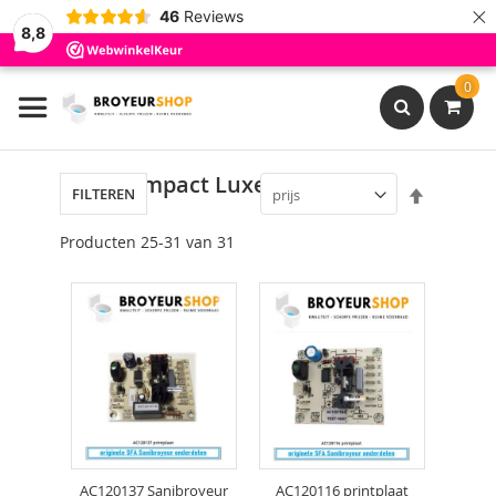
×
46
Reviews
8,8
Ga
0
naar
de
inhoud
Search
Sanicompact Luxe onderdelen
Van
FILTEREN
hoog
naar
Producten
25
-
31
van
31
laag
sorteren
AC120137 Sanibroyeur
AC120116 printplaat