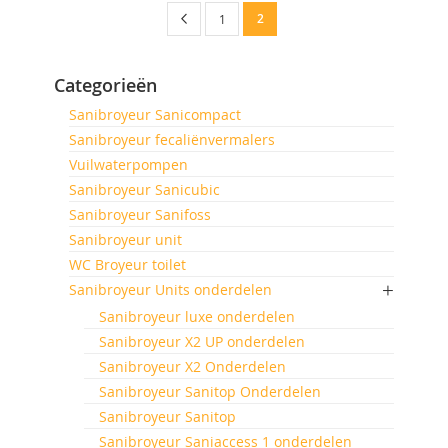
Pagina
Pagina
Vorige
U
Pagina
2
1
lees
Categorieën
momenteel
Sanibroyeur Sanicompact
pagina
Sanibroyeur fecaliënvermalers
Vuilwaterpompen
Sanibroyeur Sanicubic
Sanibroyeur Sanifoss
Sanibroyeur unit
WC Broyeur toilet
Sanibroyeur Units onderdelen
Sanibroyeur luxe onderdelen
Sanibroyeur X2 UP onderdelen
Sanibroyeur X2 Onderdelen
Sanibroyeur Sanitop Onderdelen
Sanibroyeur Sanitop
Sanibroyeur Saniaccess 1 onderdelen