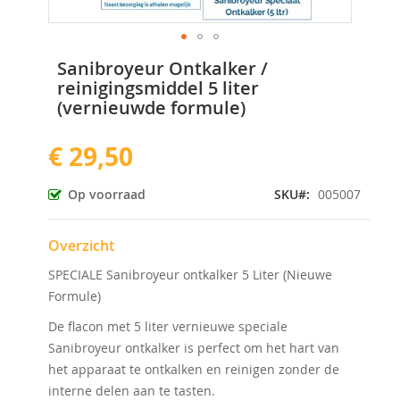
Ga
Sanibroyeur Ontkalker /
naar
reinigingsmiddel 5 liter
het
(vernieuwde formule)
begin
van
de
€ 29,50
afbeeldingen-
gallerij
Op voorraad
SKU
005007
Overzicht
SPECIALE Sanibroyeur ontkalker 5 Liter (Nieuwe
Formule)
De flacon met 5 liter vernieuwe speciale
Sanibroyeur ontkalker is perfect om het hart van
het apparaat te ontkalken en reinigen zonder de
interne delen aan te tasten.