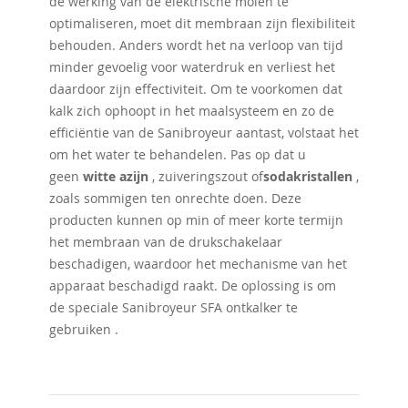
de werking van de elektrische molen te
optimaliseren, moet dit membraan zijn flexibiliteit
behouden. Anders wordt het na verloop van tijd
minder gevoelig voor waterdruk en verliest het
daardoor zijn effectiviteit. Om te voorkomen dat
kalk zich ophoopt in het maalsysteem en zo de
efficiëntie van de Sanibroyeur aantast, volstaat het
om het water te behandelen. Pas op dat u
geen
witte azijn
, zuiveringszout of
sodakristallen
,
zoals sommigen ten onrechte doen. Deze
producten kunnen op min of meer korte termijn
het membraan van de drukschakelaar
beschadigen, waardoor het mechanisme van het
apparaat beschadigd raakt. De oplossing is om
de speciale Sanibroyeur SFA ontkalker te
gebruiken .