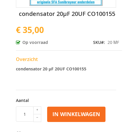
Ga
condensator 20µF 20UF CO100155
naar
het
€ 35,00
begin
van
de
Op voorraad
SKU
20 ΜF
afbeeldingen-
gallerij
Overzicht
condensator 20 µF 20UF CO100155
Aantal
IN WINKELWAGEN