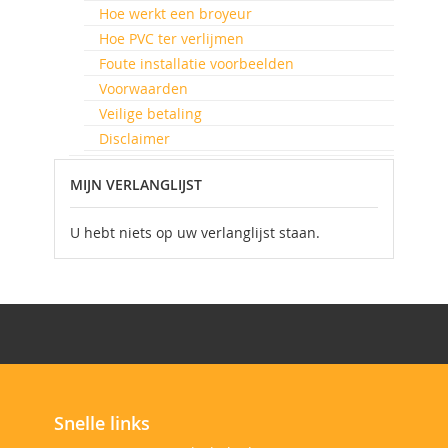
Hoe werkt een broyeur
Hoe PVC ter verlijmen
Foute installatie voorbeelden
Voorwaarden
Veilige betaling
Disclaimer
MIJN VERLANGLIJST
U hebt niets op uw verlanglijst staan.
Snelle links