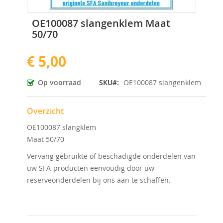
Ga
OE100087 slangenklem Maat
naar
50/70
het
begin
€ 5,00
van
de
afbeeldingen-
Op voorraad
SKU
OE100087 slangenklem
gallerij
Overzicht
OE100087 slangklem
Maat 50/70
Vervang gebruikte of beschadigde onderdelen van
uw SFA-producten eenvoudig door uw
reserveonderdelen bij ons aan te schaffen.