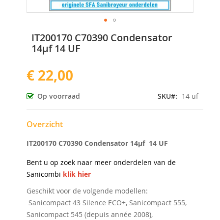
Ga
IT200170 C70390 Condensator
naar
14µf 14 UF
het
begin
€ 22,00
van
de
afbeeldingen-
Op voorraad
SKU
14 uf
gallerij
Overzicht
IT200170 C70390 Condensator 14µf 14 UF
Bent u op zoek naar meer onderdelen van de
Sanicombi
klik hier
Geschikt voor de volgende modellen:
Sanicompact 43 Silence ECO+, Sanicompact 555,
Sanicompact 545 (depuis année 2008),