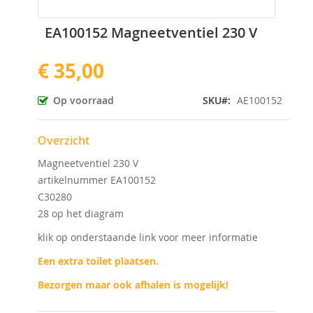
Ga
EA100152 Magneetventiel 230 V
naar
het
€ 35,00
begin
van
de
Op voorraad
SKU
AE100152
afbeeldingen-
gallerij
Overzicht
Magneetventiel 230 V
artikelnummer EA100152
C30280
28 op het diagram
klik op onderstaande link voor meer informatie
Een extra toilet plaatsen.
Bezorgen maar ook afhalen is mogelijk!