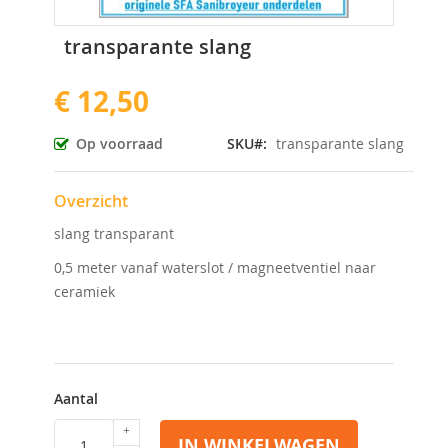
Ga
transparante slang
naar
het
€ 12,50
begin
van
de
Op voorraad
SKU
transparante slang
afbeeldingen-
gallerij
Overzicht
slang transparant
0,5 meter vanaf waterslot / magneetventiel naar
ceramiek
Aantal
IN WINKELWAGEN