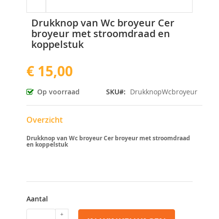
Ga
Drukknop van Wc broyeur Cer
naar
broyeur met stroomdraad en
het
koppelstuk
begin
van
de
€ 15,00
afbeeldingen-
gallerij
Op voorraad
SKU
DrukknopWcbroyeur
Overzicht
Drukknop van Wc broyeur Cer broyeur met stroomdraad
en koppelstuk
Aantal