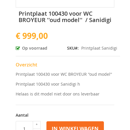
Ga
Printplaat 100430 voor WC
naar
BROYEUR ''oud model'' / Sanidigi
het
begin
€ 999,00
van
de
afbeeldingen-
Op voorraad
SKU
Printplaat Sanidigi
gallerij
Overzicht
Printplaat 100430 voor WC BROYEUR ''oud model''
Printplaat 100430 voor Sanidigi h
Helaas is dit model niet door ons leverbaar
Aantal
IN WINKELWAGEN