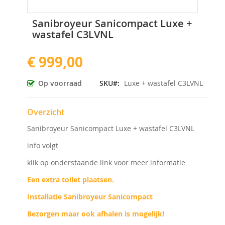
Ga
Sanibroyeur Sanicompact Luxe +
naar
wastafel C3LVNL
het
begin
€ 999,00
van
de
afbeeldingen-
Op voorraad
SKU
Luxe + wastafel C3LVNL
gallerij
Overzicht
Sanibroyeur Sanicompact Luxe + wastafel C3LVNL
info volgt
klik op onderstaande link voor meer informatie
Een extra toilet plaatsen.
Installatie Sanibroyeur Sanicompact
Bezorgen maar ook afhalen is mogelijk!