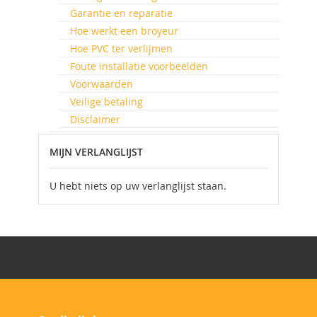
Garantie en reparatie
Hoe werkt een broyeur
Hoe PVC ter verlijmen
Foute installatie voorbeelden
Voorwaarden
Veilige betaling
Disclaimer
MIJN VERLANGLIJST
U hebt niets op uw verlanglijst staan.