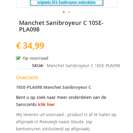
Ga
Manchet Sanibroyeur C 10SE-
naar
PLA098
het
begin
€ 34,99
van
de
afbeeldingen-
Op voorraad
gallerij
SKU
Manchet Sanibroyeur C 10SE-PLA098
Overzicht
10SE-PLA098 Manchet Sanibroyeur C
Bent u op zoek naar meer onderdelen van de
Sanicombi
klik hier
Wij leveren uit voorraad : product is af te halen op
afspraak in Reeuwijk naast Gouda (op
kantooruren uitsluitend op afspraak)