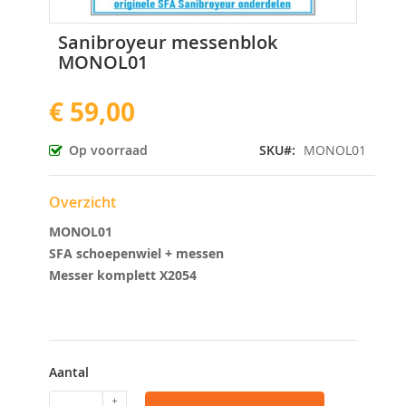
Ga
Sanibroyeur messenblok
naar
MONOL01
het
begin
€ 59,00
van
de
afbeeldingen-
Op voorraad
SKU
MONOL01
gallerij
Overzicht
MONOL01
SFA schoepenwiel + messen
Messer komplett X2054
Aantal