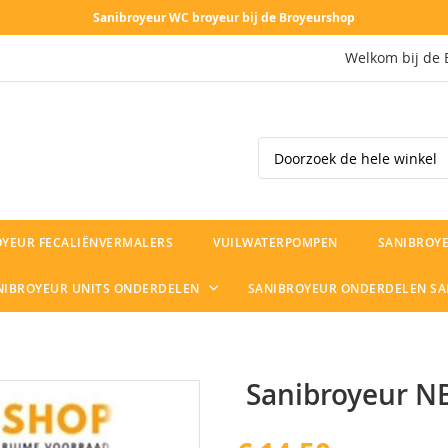
Sanibroyeur WC broyeur bij de Broyeurshop
Welkom bij de 
Search
OYEUR FECALIËNVERMALERS
VUILWATERPOMPEN
SANIBROYE
NIBROYEUR UNITS ONDERDELEN
SANIBROYEUR ONDERDELEN S
Sanibroyeur NB