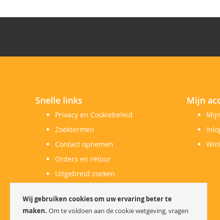
Snelle links
Mijn ac
Privacy en Cookiebeleid
Mij
Zoektermen
Inl
Contact opnemen
Win
Orders en retour
Uitgebreid zoeken
Herroepingsrecht
Wij gebruiken cookies om uw ervaring beter te
Klachtenregeling
maken.
Om te voldoen aan de cookie wetgeving, vragen