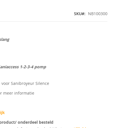
SKU
NB100300
slang
Saniaccess 1-2-3-4 pomp
 voor Sanibroyeur Silence
or meer informatie
ijk
e product/ onderdeel besteld