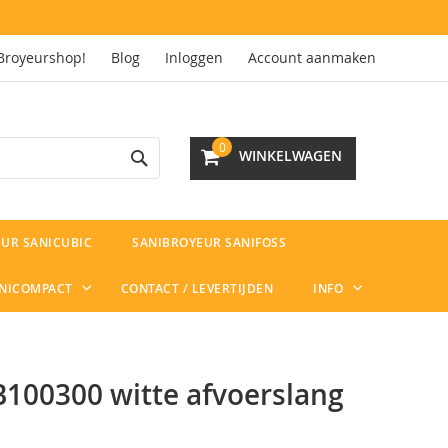
Broyeurshop!
Blog
Inloggen
Account aanmaken
Search
0
WINKELWAGEN
UR SANICUBIC
SANIBROYEUR SANIFOSS
ANICOMPACT
CONTACT / LEVERTIJDEN
INFO
100300 witte afvoerslang