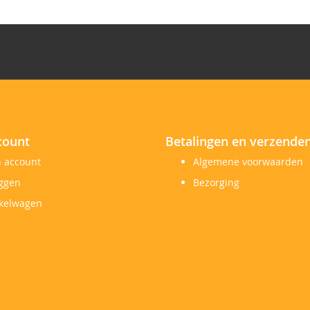
count
Betalingen en verzende
n account
Algemene voorwaarden
oggen
Bezorging
kelwagen