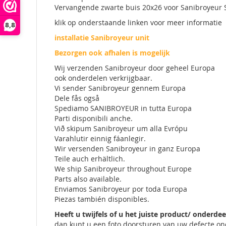
Vervangende zwarte buis 20x26 voor Sanibroyeur 
klik op onderstaande linken voor meer informatie
8,8
installatie Sanibroyeur unit
Bezorgen ook afhalen is mogelijk
Wij verzenden Sanibroyeur door geheel Europa
ook onderdelen verkrijgbaar.
Vi sender Sanibroyeur gennem Europa
Dele fås også
Spediamo SANIBROYEUR in tutta Europa
Parti disponibili anche.
Við skipum Sanibroyeur um alla Evrópu
Varahlutir einnig fáanlegir.
Wir versenden Sanibroyeur in ganz Europa
Teile auch erhältlich.
We ship Sanibroyeur throughout Europe
Parts also available.
Enviamos Sanibroyeur por toda Europa
Piezas también disponibles.
Heeft u twijfels of u het juiste product/ onderdee
dan kunt u een foto doorsturen van uw defecte o