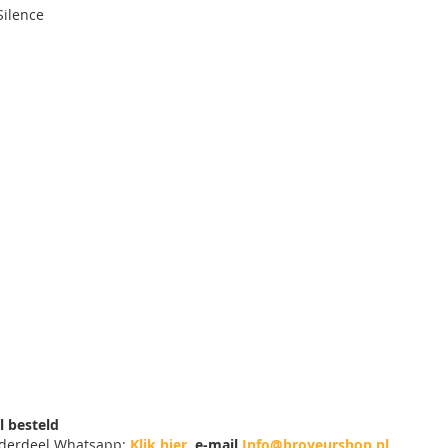
Silence
l besteld
nderdeel Whatsapp:
Klik hier
e-mail
Info@broyeurshop.nl