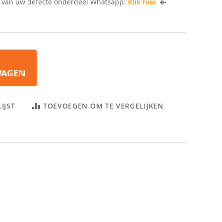
n van uw defecte onderdeel Whatsapp:
Klik hier
e-
WAGEN
IJST
TOEVOEGEN OM TE VERGELIJKEN