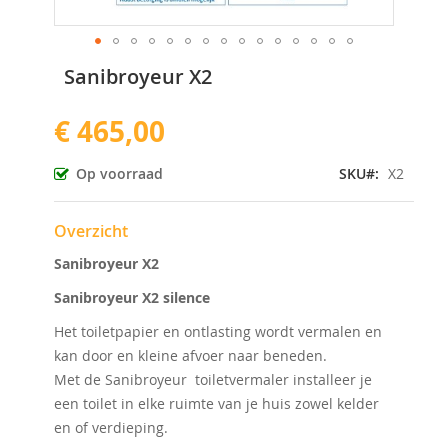
Ga
Sanibroyeur X2
naar
het
€ 465,00
begin
van
de
Op voorraad
SKU
X2
afbeeldingen-
gallerij
Overzicht
Sanibroyeur X2
Sanibroyeur X2 silence
Het toiletpapier en ontlasting wordt vermalen en
kan door en kleine afvoer naar beneden.
Met de Sanibroyeur toiletvermaler installeer je
een toilet in elke ruimte van je huis zowel kelder
en of verdieping.