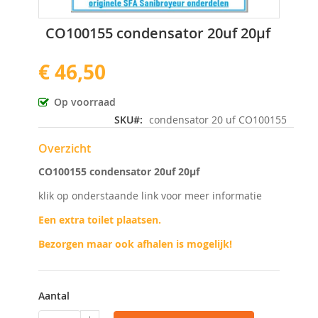
Ga
CO100155 condensator 20uf 20µf
naar
het
€ 46,50
begin
van
de
Op voorraad
afbeeldingen-
SKU
condensator 20 uf CO100155
gallerij
Overzicht
CO100155 condensator 20uf 20µf
klik op onderstaande link voor meer informatie
Een extra toilet plaatsen.
Bezorgen maar ook afhalen is mogelijk!
Aantal