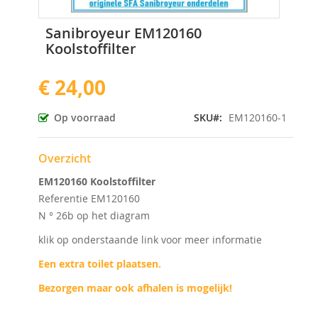
Ga
Sanibroyeur EM120160
naar
Koolstoffilter
het
begin
€ 24,00
van
de
afbeeldingen-
Op voorraad
SKU
EM120160-1
gallerij
Overzicht
EM120160 Koolstoffilter
Referentie EM120160
N ° 26b op het diagram
klik op onderstaande link voor meer informatie
Een extra toilet plaatsen.
Bezorgen maar ook afhalen is mogelijk!