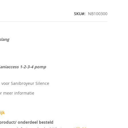
SKU
NB100300
slang
Saniaccess 1-2-3-4 pomp
 voor Sanibroyeur Silence
or meer informatie
ijk
e product/ onderdeel besteld