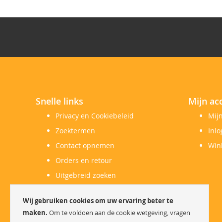
Snelle links
Mijn ac
Privacy en Cookiebeleid
Mij
Zoektermen
Inl
Contact opnemen
Win
Orders en retour
Uitgebreid zoeken
Herroepingsrecht
Wij gebruiken cookies om uw ervaring beter te
Klachtenregeling
maken.
Om te voldoen aan de cookie wetgeving, vragen