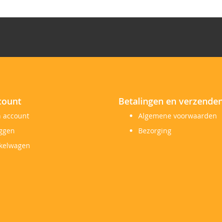
count
Betalingen en verzende
n account
Algemene voorwaarden
oggen
Bezorging
kelwagen