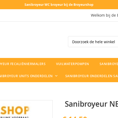
Sanibroyeur WC broyeur bij de Broyeurshop
Welkom bij de 
Search
OYEUR FECALIËNVERMALERS
VUILWATERPOMPEN
SANIBROYE
NIBROYEUR UNITS ONDERDELEN
SANIBROYEUR ONDERDELEN S
Sanibroyeur NB