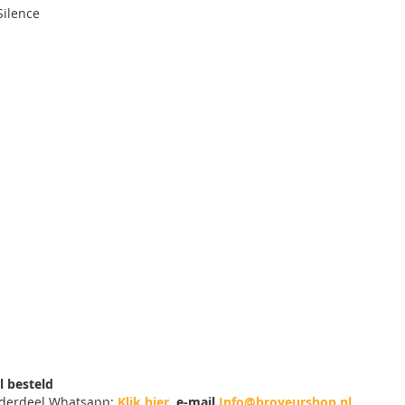
Silence
l besteld
nderdeel Whatsapp:
Klik hier
e-mail
Info@broyeurshop.nl