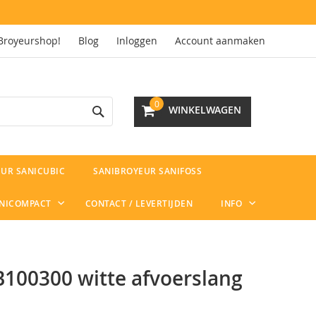
Broyeurshop!
Blog
Inloggen
Account aanmaken
Search
0
WINKELWAGEN
UR SANICUBIC
SANIBROYEUR SANIFOSS
ANICOMPACT
CONTACT / LEVERTIJDEN
INFO
100300 witte afvoerslang