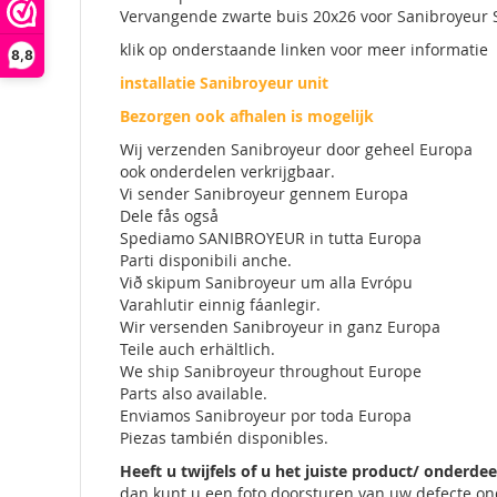
Vervangende zwarte buis 20x26 voor Sanibroyeur 
klik op onderstaande linken voor meer informatie
8,8
installatie Sanibroyeur unit
Bezorgen ook afhalen is mogelijk
Wij verzenden Sanibroyeur door geheel Europa
ook onderdelen verkrijgbaar.
Vi sender Sanibroyeur gennem Europa
Dele fås også
Spediamo SANIBROYEUR in tutta Europa
Parti disponibili anche.
Við skipum Sanibroyeur um alla Evrópu
Varahlutir einnig fáanlegir.
Wir versenden Sanibroyeur in ganz Europa
Teile auch erhältlich.
We ship Sanibroyeur throughout Europe
Parts also available.
Enviamos Sanibroyeur por toda Europa
Piezas también disponibles.
Heeft u twijfels of u het juiste product/ onderdee
dan kunt u een foto doorsturen van uw defecte o