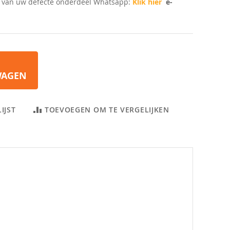
n van uw defecte onderdeel Whatsapp:
Klik hier
e-
WAGEN
IJST
TOEVOEGEN OM TE VERGELIJKEN