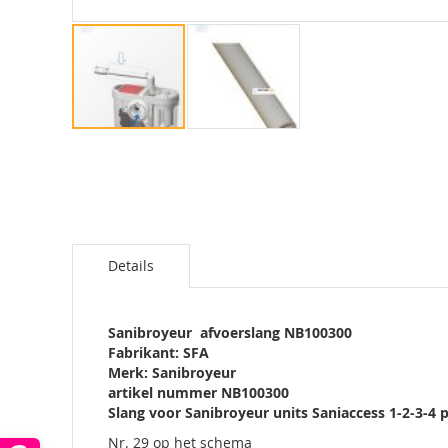
Ga
naar
het
begin
van
de
afbeeldingen-
Details
gallerij
Sanibroyeur afvoerslang NB100300
Fabrikant: SFA
Merk: Sanibroyeur
artikel nummer NB100300
Slang voor Sanibroyeur units Saniaccess 1-2-3-
Nr. 29 op het schema