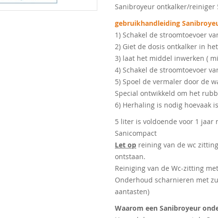
Sanibroyeur ontkalker/reiniger 5
gebruikhandleiding Sanibroye
1) Schakel de stroomtoevoer van
2) Giet de dosis ontkalker in het
3) laat het middel inwerken ( m
4) Schakel de stroomtoevoer va
5) Spoel de vermaler door de wa
Special ontwikkeld om het rubb
6) Herhaling is nodig hoevaak i
5 liter is voldoende voor 1 jaar
Sanicompact
Let op
reining van de wc zittin
ontstaan.
Reiniging van de Wc-zitting me
Onderhoud scharnieren met zuu
aantasten)
Waarom een ​​Sanibroyeur on