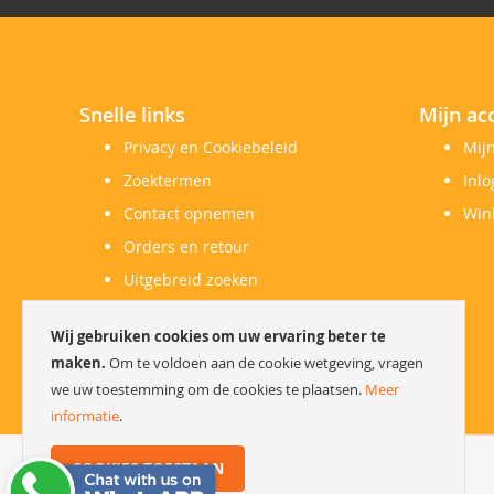
Snelle links
Mijn ac
Privacy en Cookiebeleid
Mij
Zoektermen
Inl
Contact opnemen
Win
Orders en retour
Uitgebreid zoeken
Herroepingsrecht
Wij gebruiken cookies om uw ervaring beter te
Klachtenregeling
maken.
Om te voldoen aan de cookie wetgeving, vragen
we uw toestemming om de cookies te plaatsen.
Meer
informatie
.
COOKIES TOESTAAN
Copyright © 2023