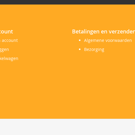
count
Betalingen en verzende
n account
Algemene voorwaarden
oggen
Bezorging
kelwagen