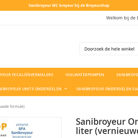
Sanibroyeur WC broyeur bij de Broyeurshop
Welkom bij de 
Search
OYEUR FECALIËNVERMALERS
VUILWATERPOMPEN
SANIBROYE
NIBROYEUR UNITS ONDERDELEN
SANIBROYEUR ONDERDELEN S
ieuwde formule)
Sanibroyeur On
liter (vernieu