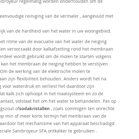
ibroyeur regelmatig worden onderhouden om de
eenvoudige reiniging van de vermaler , aangevuld met
elijk van de hardheid van het water in uw woongebied.
het ritme van de evacuatie van het water de neiging
rden veroorzaakt door kalkafzetting rond het membraan
erdeel wordt gebruikt om de molen te starten volgens
k kan het membraan de neiging hebben te verstijven
. Om de werking van de elektrische molen te
an zijn flexibiliteit behouden. Anders wordt het na
g voor waterdruk en verliest het daardoor zijn
dat kalk zich ophoopt in het maalsysteem en zo de
aantast, volstaat het om het water te behandelen. Pas op
ngszout of
sodakristallen
, zoals sommigen ten onrechte
p min of meer korte termijn het membraan van de
waardoor het mechanisme van het apparaat beschadigd
eciale Sanibroyeur SFA ontkalker te gebruiken .