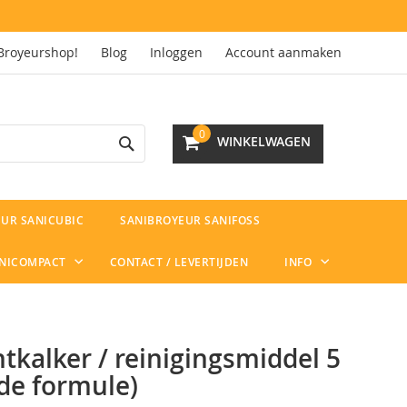
Broyeurshop!
Blog
Inloggen
Account aanmaken
Search
0
WINKELWAGEN
UR SANICUBIC
SANIBROYEUR SANIFOSS
ANICOMPACT
CONTACT / LEVERTIJDEN
INFO
tkalker / reinigingsmiddel 5
wde formule)