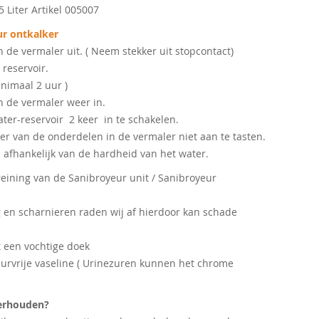
 Liter Artikel 005007
ur ontkalker
 de vermaler uit. ( Neem stekker uit stopcontact)
 reservoir.
inimaal 2 uur )
n de vermaler weer in.
ter-reservoir 2 keer in te schakelen.
er van de onderdelen in de vermaler niet aan te tasten.
s afhankelijk van de hardheid van het water.
 reining van de Sanibroyeur unit / Sanibroyeur
g en scharnieren raden wij af hierdoor kan schade
t een vochtige doek
rvrije vaseline ( Urinezuren kunnen het chrome
derhouden?