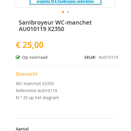
Ga
Sanibroyeur WC-manchet
naar
AU010119 X2350
het
begin
€ 25,00
van
de
afbeeldingen-
Op voorraad
SKU
AU010119
gallerij
Overzicht
WC-manchet X2350
Referentie AU010119
N ° 35 op het diagram
Aantal