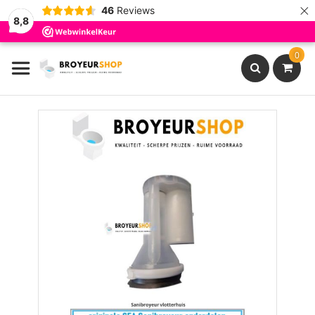
×
46
Reviews
8,8
Ga
0
naar
de
inhoud
Search
Ga
naar
het
einde
van
de
afbeeldingen-
gallerij