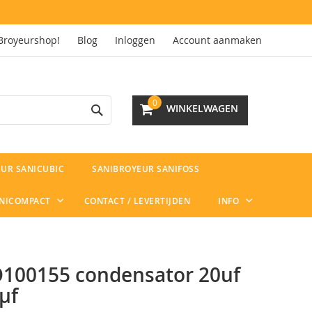
Broyeurshop!
Blog
Inloggen
Account aanmaken
Search
0
WINKELWAGEN
UR SANICUBIC
SANIBROYEUR SANIFOSS
ANICOMPACT
CONTACT / LEVERTIJDEN
INFO
100155 condensator 20uf
µf