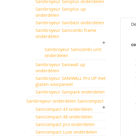
de
Sanibroyeur Saniplus onderdelen
afbeeld
Sanibroyeur Saniplus up
gallerij
onderdelen
Sanibroyeur Sanibest onderdelen
De
Sanibroyeur Sanicombi frame
onderdelen
co
Sanibroyeur Sanicombi unit
onderdelen
Sanibroyeur Saniwall up
onderdelen
Sanibroyeur SANIWALL Pro UP met
glazen voorpaneel
Sanibroyeur Sanipack onderdelen
Sanibroyeur onderdelen Sanicompact
Sanicompact 43 onderdelen
Sanicompact 48 onderdelen
Sanicompact pro onderdelen
Sanicompact Luxe onderdelen