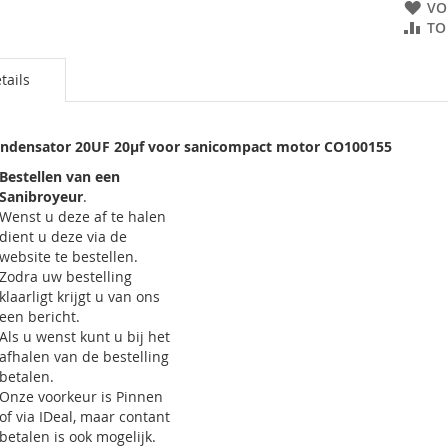
VO
ingen-
TO
tails
ndensator 20UF 20µf voor sanicompact motor CO100155
Bestellen van een
Sanibroyeur
.
Wenst u deze af te halen
dient u deze via de
website te bestellen.
Zodra uw bestelling
klaarligt krijgt u van ons
een bericht.
Als u wenst kunt u bij het
afhalen van de bestelling
betalen.
Onze voorkeur is Pinnen
of via IDeal, maar contant
betalen is ook mogelijk.