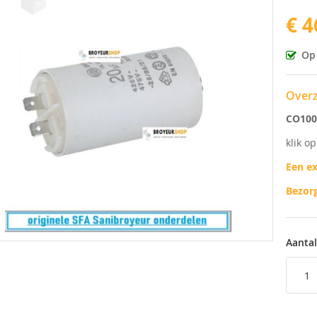
€ 4
ingen-
Op
Overz
CO100
klik o
Een ex
Bezorg
Aantal