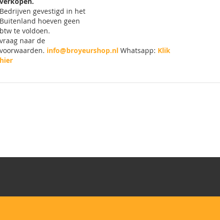
verkopen.
Bedrijven gevestigd in het
Buitenland hoeven geen
btw te voldoen.
vraag naar de
voorwaarden.
info@broyeurshop.nl
Whatsapp:
Klik
hier