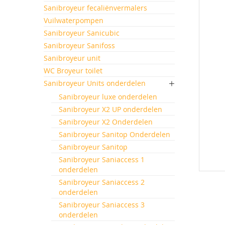
einde
Sanibroyeur fecaliënvermalers
van
Vuilwaterpompen
de
afbeeld
Sanibroyeur Sanicubic
gallerij
Sanibroyeur Sanifoss
Sanibroyeur unit
WC Broyeur toilet
Sanibroyeur Units onderdelen
Sanibroyeur luxe onderdelen
Sanibroyeur X2 UP onderdelen
Sanibroyeur X2 Onderdelen
Sanibroyeur Sanitop Onderdelen
Sanibroyeur Sanitop
Sanibroyeur Saniaccess 1
onderdelen
Ga
Sanibroyeur Saniaccess 2
naar
onderdelen
het
Sanibroyeur Saniaccess 3
begin
onderdelen
van