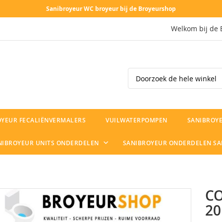
Sanibroyeur WC broyeur bij de Broyeurshop
Welkom bij de 
Search
OYEUR FECALIËNVERMALERS
VUILWATERPOMPEN
SANIBROYE
NIBROYEUR UNITS ONDERDELEN
SANIBROYEUR ONDERDELEN S
CO
20