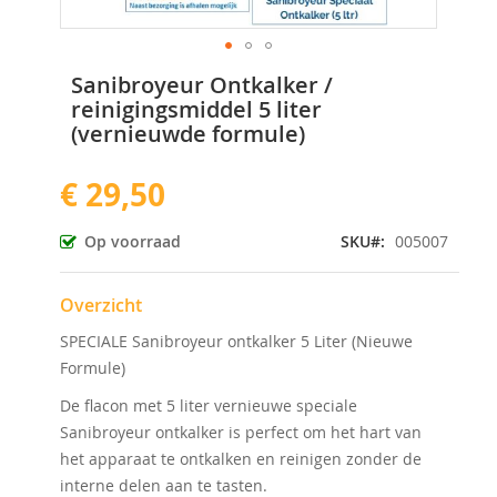
Ga
Sanibroyeur Ontkalker /
naar
reinigingsmiddel 5 liter
het
(vernieuwde formule)
begin
van
de
€ 29,50
afbeeldingen-
gallerij
Op voorraad
SKU
005007
Overzicht
SPECIALE Sanibroyeur ontkalker 5 Liter (Nieuwe
Formule)
De flacon met 5 liter vernieuwe speciale
Sanibroyeur ontkalker is perfect om het hart van
het apparaat te ontkalken en reinigen zonder de
interne delen aan te tasten.