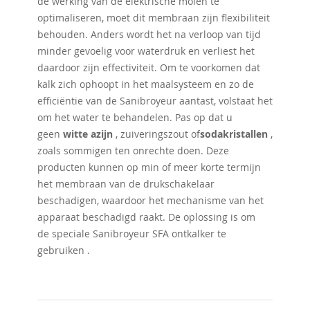
de werking van de elektrische molen te
optimaliseren, moet dit membraan zijn flexibiliteit
behouden. Anders wordt het na verloop van tijd
minder gevoelig voor waterdruk en verliest het
daardoor zijn effectiviteit. Om te voorkomen dat
kalk zich ophoopt in het maalsysteem en zo de
efficiëntie van de Sanibroyeur aantast, volstaat het
om het water te behandelen. Pas op dat u
geen
witte azijn
, zuiveringszout of
sodakristallen
,
zoals sommigen ten onrechte doen. Deze
producten kunnen op min of meer korte termijn
het membraan van de drukschakelaar
beschadigen, waardoor het mechanisme van het
apparaat beschadigd raakt. De oplossing is om
de speciale Sanibroyeur SFA ontkalker te
gebruiken .