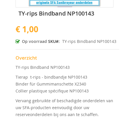
Ga
TY-rips Bindband NP100143
naar
het
€ 1,00
begin
van
de
Op voorraad
SKU
TY-rips Bindband NP100143
afbeeldingen-
gallerij
Overzicht
TY-rips Bindband NP100143
Tierap t-rips - bindbandje NP100143
Binder für Gummimanschette X2340
Collier plastique spécifique NP100143
Vervang gebruikte of beschadigde onderdelen van
uw SFA-producten eenvoudig door uw
reserveonderdelen bij ons aan te schaffen.