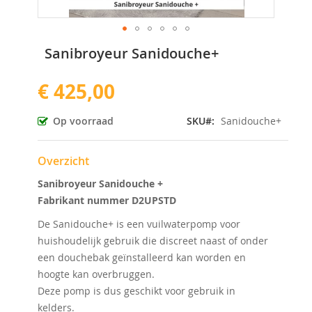
Ga
Sanibroyeur Sanidouche+
naar
het
€ 425,00
begin
van
de
Op voorraad
SKU
Sanidouche+
afbeeldingen-
gallerij
Overzicht
Sanibroyeur Sanidouche +
Fabrikant nummer D2UPSTD
De Sanidouche+ is een vuilwaterpomp voor
huishoudelijk gebruik die discreet naast of onder
een douchebak geïnstalleerd kan worden en
hoogte kan overbruggen.
Deze pomp is dus geschikt voor gebruik in
kelders.