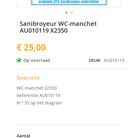
Ga
Sanibroyeur WC-manchet
naar
AU010119 X2350
het
begin
€ 25,00
van
de
afbeeldingen-
Op voorraad
SKU
AU010119
gallerij
Overzicht
WC-manchet X2350
Referentie AU010119
N ° 35 op het diagram
Aantal