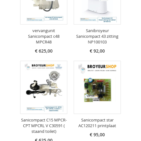
vervangunit
Sanibroyeur
Sanicompact c48
Sanicompact 43 zitting
MPCR48
NP100103
€ 625,00
€ 92,00
Sanicompact C15 MPCR-
Sanicompact star
CPT MPCRL V C30591 (
AC120211 printplaat
staand toilet)
€ 95,00
€ 625,00