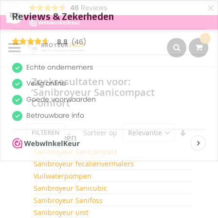
×
46
Reviews
8,8
Ga
0
naar
de
inhoud
Search
Zoekresultaten voor:
‘Sanibroyeur Sanicompact
Comfort’
Van
Sorteer op
FILTEREN
Categorieën
laag
naar
Sanibroyeur Sanicompact
hoog
Sanibroyeur fecaliënvermalers
sorteren
Vuilwaterpompen
Sanibroyeur Sanicubic
Sanibroyeur Sanifoss
Sanibroyeur unit