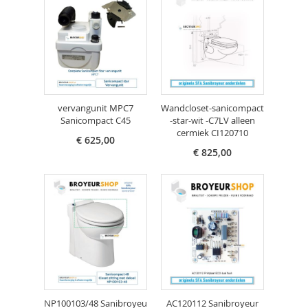
vervangunit MPC7
Wandcloset-sanicompact
Sanicompact C45
-star-wit -C7LV alleen
cermiek CI120710
€ 625,00
€ 825,00
NP100103/48 Sanibroyeu
AC120112 Sanibroyeur