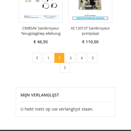
CMBSAV Sanibroyeur
AC120137 Sanibroyeur
Terugslagklep elleboog
printplaat
€ 46,50
€ 110,00
Pagina
Pagina
Vorige
U
Pagina
2
Pagina
Pagina
Pagina
1
3
4
5
lees
Pagina
Volgende
momenteel
pagina
MIJN VERLANGLIJST
U hebt niets op uw verlanglijst staan.