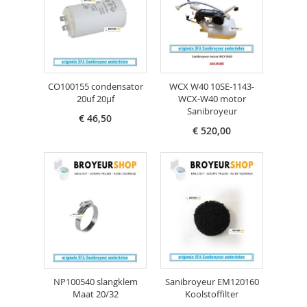
CO100155 condensator
WCX W40 10SE-1143-
20uf 20µf
WCX-W40 motor
Sanibroyeur
€ 46,50
€ 520,00
NP100540 slangklem
Sanibroyeur EM120160
Maat 20/32
Koolstoffilter