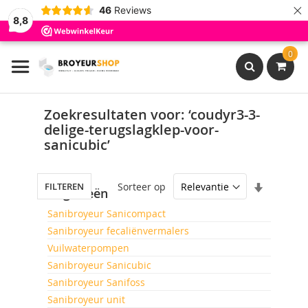
×
46
Reviews
8,8
Ga
0
naar
de
inhoud
Search
Zoekresultaten voor: ‘coudyr3-3-
delige-terugslagklep-voor-
sanicubic’
Van
Sorteer op
FILTEREN
Categorieën
laag
naar
Sanibroyeur Sanicompact
hoog
Sanibroyeur fecaliënvermalers
sorteren
Vuilwaterpompen
Sanibroyeur Sanicubic
Sanibroyeur Sanifoss
Sanibroyeur unit