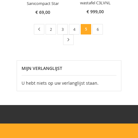
wastafel C3LVNL
Sanicompact Star
€ 999,00
€ 69,00
Pagina
Pagina
Vorige
U
Pagina
Pagina
Pagina
5
Pagina
2
3
4
6
lees
Pagina
Volgende
momenteel
pagina
MIJN VERLANGLIJST
U hebt niets op uw verlanglijst staan.