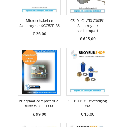
Microschakelaar
CS40 - CLV50 C30591
Sanibroyeur XGG52B-86
Sanibroyeur
sanicompact
€ 26,00
€ 625,00
Printplaat compact dual-
SED100191 Bevestiging
flush W30 ELE080
set
€ 99,00
€ 15,00