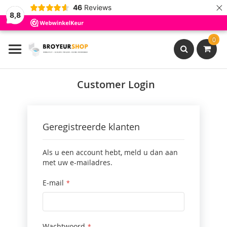
×
46
Reviews
8,8
Ga
0
naar
de
inhoud
Search
Customer Login
Geregistreerde klanten
Als u een account hebt, meld u dan aan
met uw e-mailadres.
E-mail
Wachtwoord