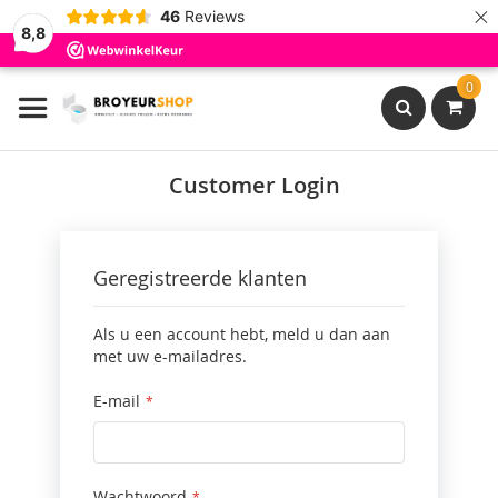
×
46
Reviews
8,8
Ga
0
naar
de
inhoud
Search
Customer Login
Geregistreerde klanten
Als u een account hebt, meld u dan aan
met uw e-mailadres.
E-mail
Wachtwoord